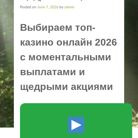
Posted on
June 7, 2026
by
admin
Выбираем топ-
казино онлайн 2026
с моментальными
выплатами и
щедрыми акциями