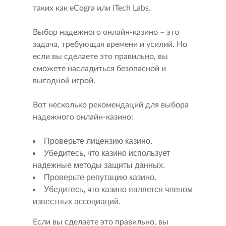
таких как eCogra или iTech Labs.
Выбор надежного онлайн-казино – это
задача, требующая времени и усилий. Но
если вы сделаете это правильно, вы
сможете насладиться безопасной и
выгодной игрой.
Вот несколько рекомендаций для выбора
надежного онлайн-казино:
Проверьте лицензию казино.
Убедитесь, что казино использует
надежные методы защиты данных.
Проверьте репутацию казино.
Убедитесь, что казино является членом
известных ассоциаций.
Если вы сделаете это правильно, вы