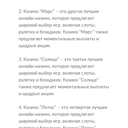
2. Казино “Марс” – это другое лучшее
онлайн-казино, которое предлагает
широкий выбор игр, включая слоты,
рулетку и блэкджек. Казино “Марс” также
предлагает моментальные выплаты и
щедрые акции.
3. Казино “Солнце” – это третье лучшее
онлайн-казино, которое предлагает
широкий выбор игр, включая слоты,
рулетку и блэкджек. Казино “Солнце”
также предлагает моментальные выплаты
и щедрые акции.
4. Казино “Лотос” – это четвертое лучшее
онлайн-казино, которое предлагает
широкий выбор игр, включая слоты,