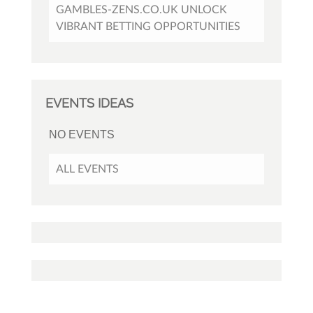
GAMBLES-ZENS.CO.UK UNLOCK
VIBRANT BETTING OPPORTUNITIES
EVENTS IDEAS
NO EVENTS
ALL EVENTS