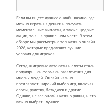
Если вы ищете лучшее онлайн-казино, где
можно играть на деньги и получать
моментальные выплаты, а также щедрые
акции, то вы в правильном месте. В этом
обзоре мы рассмотрим топ-казино онлайн
2026, которые предлагают лучшие
условия для игроков.
Сегодня игровые автоматы и слоты стали
популярными формами развлечения для
многих людей. Онлайн-казино
предлагают широкий выбор игр, включая
слоты, рулетку, блэкджек и другие.
Однако, не все онлайн-казино равны, и это
важно выбрать лучшее.