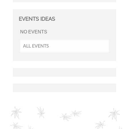
EVENTS IDEAS
NO EVENTS
ALL EVENTS