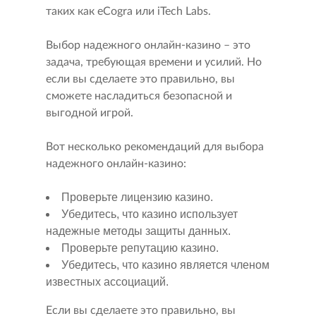
таких как eCogra или iTech Labs.
Выбор надежного онлайн-казино – это
задача, требующая времени и усилий. Но
если вы сделаете это правильно, вы
сможете насладиться безопасной и
выгодной игрой.
Вот несколько рекомендаций для выбора
надежного онлайн-казино:
Проверьте лицензию казино.
Убедитесь, что казино использует
надежные методы защиты данных.
Проверьте репутацию казино.
Убедитесь, что казино является членом
известных ассоциаций.
Если вы сделаете это правильно, вы