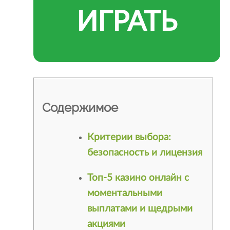
ИГРАТЬ
Содержимое
Критерии выбора:
безопасность и лицензия
Топ-5 казино онлайн с
моментальными
выплатами и щедрыми
акциями