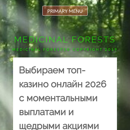
Skip
to
PRIMARY MENU
content
MEDICINAL FORESTS
MEDICINAL FORESTS© COPYRIGHT 2019
Выбираем топ-
казино онлайн 2026
с моментальными
выплатами и
щедрыми акциями