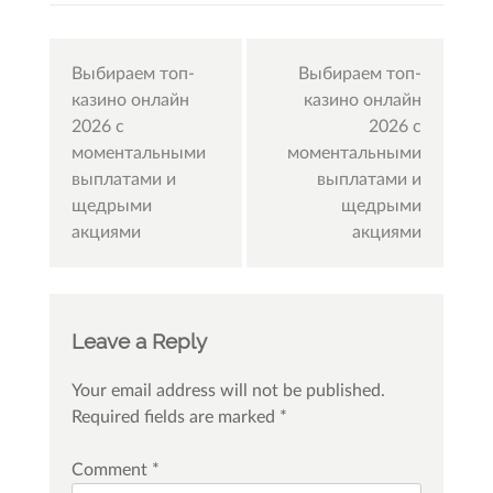
Post
Выбираем топ-
Выбираем топ-
navigation
казино онлайн
казино онлайн
2026 с
2026 с
моментальными
моментальными
выплатами и
выплатами и
щедрыми
щедрыми
акциями
акциями
Leave a Reply
Your email address will not be published.
Required fields are marked
*
Comment
*