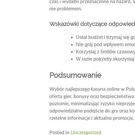
czas i wydatki przeznaczone na hazard. W
nie problemem.
Wskazówki dotyczące odpowiedzi
Ustal budżet i trzymaj się g
Nie graj pod wpływem emocj
Korzystaj z limitów czasow
W razie potrzeby skorzysta
Podsumowanie
Wybór najlepszego kasyna online w Pols
oferta gier, bonusy oraz bezpieczeństw
poziomie, minimalizując ryzyko nieprzyj
odpowiedzialne podejście do gry oraz ko
rzetelne informacje i aktualne promocje.
Posted in
Uncategorized