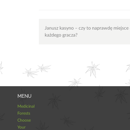
Post
Janusz kasyno – czy to naprawdę miejsce 
navigation
każdego gracza?
MENU
Medicinal
Forests
Choose
Your