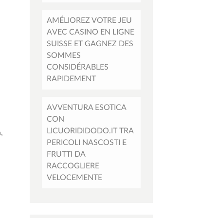
AMÉLIOREZ VOTRE JEU
AVEC CASINO EN LIGNE
SUISSE ET GAGNEZ DES
SOMMES
CONSIDÉRABLES
RAPIDEMENT
AVVENTURA ESOTICA
CON
LICUORIDIDODO.IT TRA
,
PERICOLI NASCOSTI E
FRUTTI DA
RACCOGLIERE
VELOCEMENTE