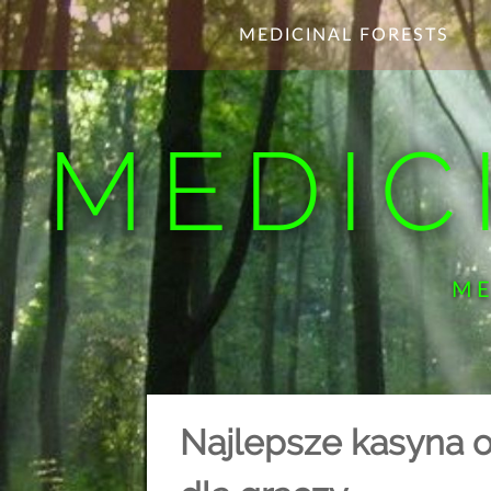
Skip
MEDICINAL FORESTS
to
content
MEDIC
ME
Najlepsze kasyna o