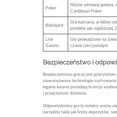
Różne odmiany pokera, w
Poker
Caribbean Poker
Gra karciana, w której c
Blackjack
punktów jak najbliższej 
Live
Gry prowadzone na żywo 
Casino
czasie rzeczywistym
Bezpieczeństwo i odpowi
Bezpieczeństwo graczy jest priorytetem
zaawansowane technologie szyfrowania d
legalne kasyna posiadają licencje wyda
i przejrzystość działania.
Odpowiedzialna gra to kolejny ważny as
narzędzia takie jak limity depozytów, 