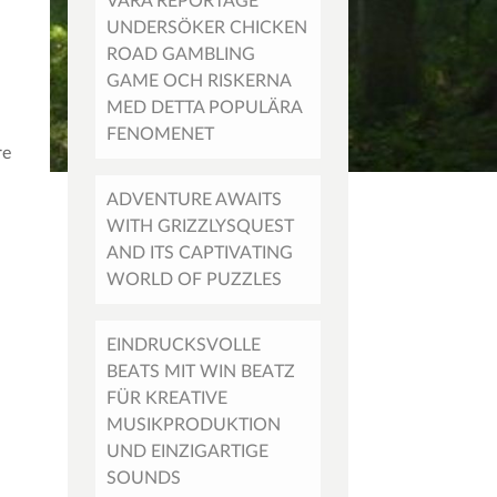
VÅRA REPORTAGE
UNDERSÖKER CHICKEN
ROAD GAMBLING
GAME OCH RISKERNA
MED DETTA POPULÄRA
FENOMENET
re
ADVENTURE AWAITS
WITH GRIZZLYSQUEST
AND ITS CAPTIVATING
WORLD OF PUZZLES
EINDRUCKSVOLLE
BEATS MIT WIN BEATZ
FÜR KREATIVE
MUSIKPRODUKTION
UND EINZIGARTIGE
SOUNDS