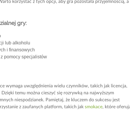
arto korzystać z tych opcji, aby gra pozostała przyjemnością, a
alnej gry:
o
i lub alkoholu
ych i finansowych
j z pomocy specjalistów
ce wymaga uwzględnienia wielu czynników, takich jak licencja,
o. Dzięki temu można cieszyć się rozrywką na najwyższym
emnych niespodzianek. Pamiętaj, że kluczem do sukcesu jest
rzystanie z zaufanych platform, takich jak
smokace
, które oferuj