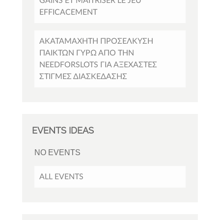
GAINS ET MAÎTRISER LE JEU
EFFICACEMENT
ΑΚΑΤΑΜΆΧΗΤΗ ΠΡΟΣΈΛΚΥΣΗ
ΠΑΊΚΤΏΝ ΓΎΡΩ ΑΠΌ ΤΗΝ
NEEDFORSLOTS ΓΙΑ ΑΞΈΧΑΣΤΕΣ
ΣΤΙΓΜΈΣ ΔΙΑΣΚΈΔΑΣΗΣ
EVENTS IDEAS
NO EVENTS
ALL EVENTS