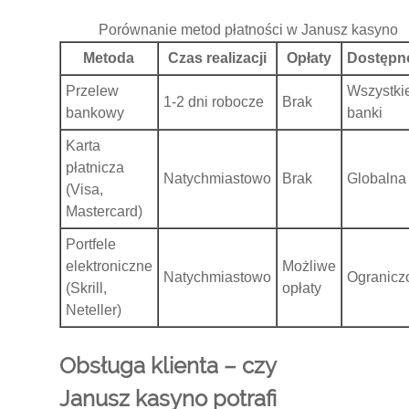
Porównanie metod płatności w Janusz kasyno
Metoda
Czas realizacji
Opłaty
Dostępn
Przelew
Wszystki
1-2 dni robocze
Brak
bankowy
banki
Karta
płatnicza
Natychmiastowo
Brak
Globalna
(Visa,
Mastercard)
Portfele
elektroniczne
Możliwe
Natychmiastowo
Ogranicz
(Skrill,
opłaty
Neteller)
Obsługa klienta – czy
Janusz kasyno potrafi