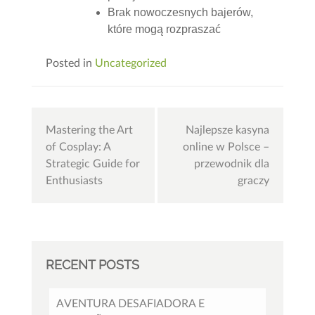
Brak nowoczesnych bajerów,
które mogą rozpraszać
Posted in
Uncategorized
Post
Mastering the Art
Najlepsze kasyna
navigation
of Cosplay: A
online w Polsce –
Strategic Guide for
przewodnik dla
Enthusiasts
graczy
RECENT POSTS
AVENTURA DESAFIADORA E