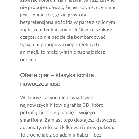
głównie kolorem tła i nazwą. Janusz kasyno
nie próbuje udawać, że jest czymś, czym nie
jest. To miejsce, gdzie prostota i
bezpretensjonalność idą w parze z solidnym
zapleczem technicznym. Jeśli więc szukasz
czegoś, co nie będzie cię bombardować
tysiącem popupów i niepotrzebnych
animacji, to może właśnie tu znajdziesz
oddech.
Oferta gier – klasyka kontra
nowoczesność
W Janusz kasyno nie uświadczysz
najnowszych hitów z grafiką 3D, które
potrafią zjeść całą pamięć twojego
smartfona. Zamiast tego dostajesz klasyczne
automaty, ruletkę i kilka wariantów pokera.
To trochę jak z obiadem u babci – bez