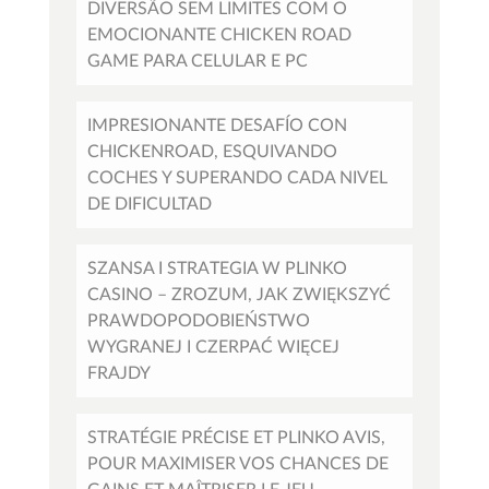
DIVERSÃO SEM LIMITES COM O
EMOCIONANTE CHICKEN ROAD
GAME PARA CELULAR E PC
IMPRESIONANTE DESAFÍO CON
CHICKENROAD, ESQUIVANDO
COCHES Y SUPERANDO CADA NIVEL
DE DIFICULTAD
SZANSA I STRATEGIA W PLINKO
CASINO – ZROZUM, JAK ZWIĘKSZYĆ
PRAWDOPODOBIEŃSTWO
WYGRANEJ I CZERPAĆ WIĘCEJ
FRAJDY
STRATÉGIE PRÉCISE ET PLINKO AVIS,
POUR MAXIMISER VOS CHANCES DE