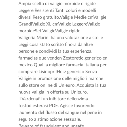
Ampia scelta di valigie morbide e rigide
Leggere Resistenti Tanti colori e modelli
diversi Reso gratuito.Valigie Medie cmValigie
GrandiValigie XL cmValigie LeggereValigie
morbideSet ValigieValigie rigide
Valigeria Marini ha una valutazione a stelle
Leggi cosa stato scritto finora da altre
persone e condividi la tua esperienza.
farmacias que venden Zestoretic generico en
mexico Qual la migliore farmacia italiana per
comprare LisinoprilHctz generico Senza
Valigie in promozione delle migliori marche
sullo store online di Unieuro. Acquista la tua
nuova valigia in offerta su Unieuro.
Il Vardenafil un inibitore dellenzima
fosfodiesterasi PDE. Agisce favorendo
laumento del flusso del sangue nel pene in
seguito a stimolazione sessuale.
Beware of fraudulent and unsafe