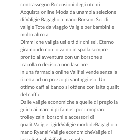
contrassegno Recensioni degli utenti
Acquista online Moda da unampia selezione
di Valigie Bagaglio a mano Borsoni Set di
valigie Tote da viaggio Valigie per bambini e
molto altro a
Dimmi che valigia usi e ti dir chi sei. Eterno
giramondo con lo zaino in spalla sempre
pronto allavventura con un borsone a
tracolla o deciso a non lasciare
In una farmacia online Valif si vende senza la
ricetta ad un prezzo pi vantaggioso. Un
ottimo caff al banco si ottiene con lalta qualit
del caff e
Dalle valigie economiche a quelle di pregio la
guida ai marchi pi famosi per comprare
trolley zaini borsoni e accessori di
qualit.Valigie rigideValigie morbideBagaglio a
mano RyanairValigie economicheValigie di
lussoSet valigieTrolley scuola