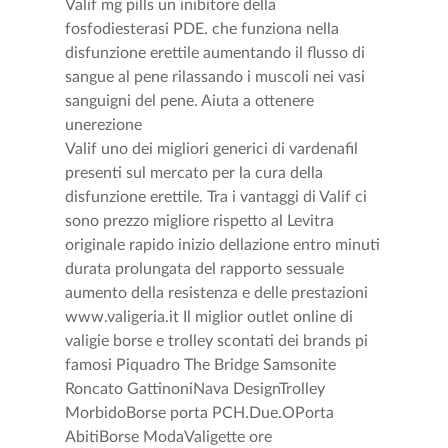
Valif mg pills un inibitore della
fosfodiesterasi PDE. che funziona nella
disfunzione erettile aumentando il flusso di
sangue al pene rilassando i muscoli nei vasi
sanguigni del pene. Aiuta a ottenere
unerezione
Valif uno dei migliori generici di vardenafil
presenti sul mercato per la cura della
disfunzione erettile. Tra i vantaggi di Valif ci
sono prezzo migliore rispetto al Levitra
originale rapido inizio dellazione entro minuti
durata prolungata del rapporto sessuale
aumento della resistenza e delle prestazioni
www.valigeria.it Il miglior outlet online di
valigie borse e trolley scontati dei brands pi
famosi Piquadro The Bridge Samsonite
Roncato GattinoniNava DesignTrolley
MorbidoBorse porta PCH.Due.OPorta
AbitiBorse ModaValigette ore