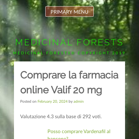
Skip
to
PRIMARY MENU
content
MEDICINAL FORESTS
MEDICINAL FORESTS© COPYRIGHT 2019
Comprare la farmacia
online Valif 20 mg
Posted on
February 20, 2024
by
admin
Valutazione
4.3
sulla base di
292
voti.
Posso comprare Vardenafil al