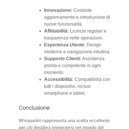
Innovazione:
Costante
aggiornamento e introduzione di
nuove funzionalità.
Affidabilità:
Licenze regolari e
trasparenza nelle operazioni.
Esperienza Utente:
Design
moderno e navigazione intuitiva.
Supporto Clienti:
Assistenza
pronta e competente in ogni
momento.
Accessibilità:
Compatibilità con
tutti i dispositivi, inclusi
smartphone e tablet.
Conclusione
Winsparkit rappresenta una scelta eccellente
per chi desidera immergersi nel mondo del