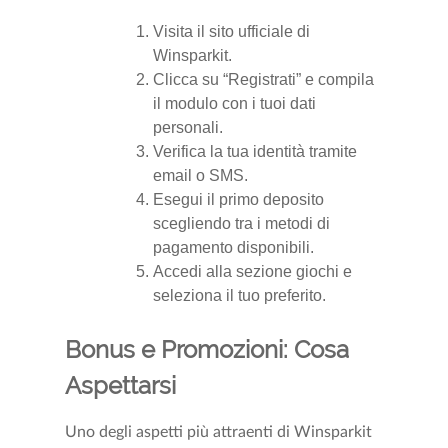
Visita il sito ufficiale di
Winsparkit.
Clicca su “Registrati” e compila
il modulo con i tuoi dati
personali.
Verifica la tua identità tramite
email o SMS.
Esegui il primo deposito
scegliendo tra i metodi di
pagamento disponibili.
Accedi alla sezione giochi e
seleziona il tuo preferito.
Bonus e Promozioni: Cosa
Aspettarsi
Uno degli aspetti più attraenti di Winsparkit