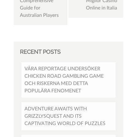
Comprehensive
Miglior Casinò
Guide for
Online in Italia
Australian Players
RECENT POSTS
VÅRA REPORTAGE UNDERSÖKER
CHICKEN ROAD GAMBLING GAME
OCH RISKERNA MED DETTA
POPULÄRA FENOMENET
ADVENTURE AWAITS WITH
GRIZZLYSQUEST AND ITS
CAPTIVATING WORLD OF PUZZLES