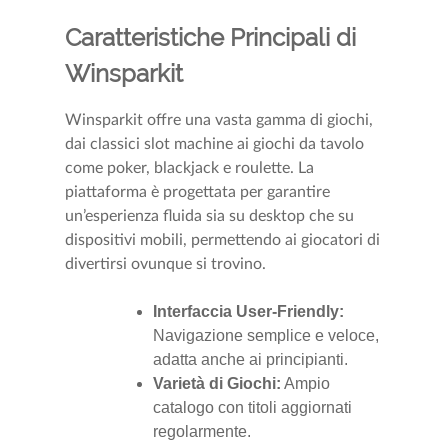
Caratteristiche Principali di
Winsparkit
Winsparkit offre una vasta gamma di giochi,
dai classici slot machine ai giochi da tavolo
come poker, blackjack e roulette. La
piattaforma è progettata per garantire
un’esperienza fluida sia su desktop che su
dispositivi mobili, permettendo ai giocatori di
divertirsi ovunque si trovino.
Interfaccia User-Friendly:
Navigazione semplice e veloce,
adatta anche ai principianti.
Varietà di Giochi:
Ampio
catalogo con titoli aggiornati
regolarmente.