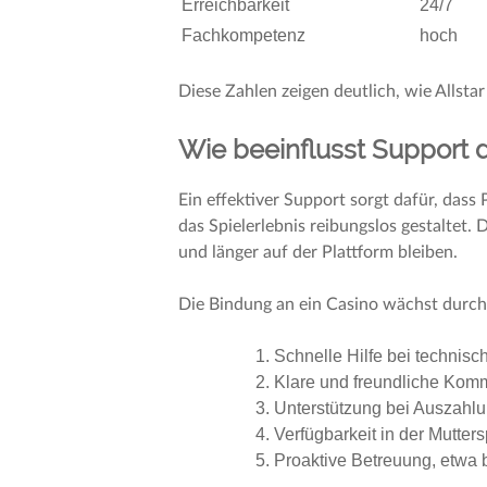
Erreichbarkeit
24/7
Fachkompetenz
hoch
Diese Zahlen zeigen deutlich, wie Allstar
Wie beeinflusst Support 
Ein effektiver Support sorgt dafür, dass
das Spielerlebnis reibungslos gestaltet
und länger auf der Plattform bleiben.
Die Bindung an ein Casino wächst durch
Schnelle Hilfe bei technis
Klare und freundliche Kom
Unterstützung bei Auszahlu
Verfügbarkeit in der Mutter
Proaktive Betreuung, etwa 