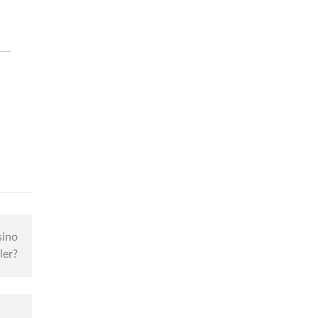
sino
ler?