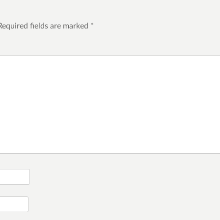
Required fields are marked
*