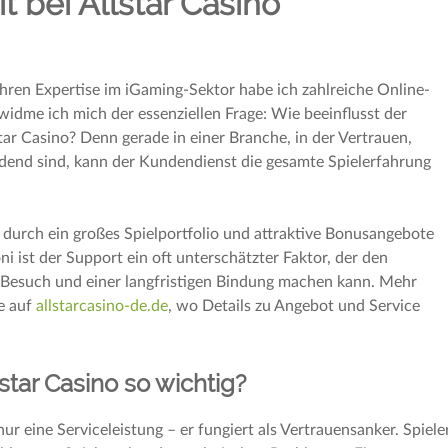
t bei Allstar Casino
ahren Expertise im iGaming-Sektor habe ich zahlreiche Online-
widme ich mich der essenziellen Frage: Wie beeinflusst der
star Casino? Denn gerade in einer Branche, in der Vertrauen,
idend sind, kann der Kundendienst die gesamte Spielerfahrung
ch durch ein großes Spielportfolio und attraktive Bonusangebote
 ist der Support ein oft unterschätzter Faktor, der den
Besuch und einer langfristigen Bindung machen kann. Mehr
ie auf
allstarcasino-de.de
, wo Details zu Angebot und Service
star Casino so wichtig?
ur eine Serviceleistung – er fungiert als Vertrauensanker. Spiele