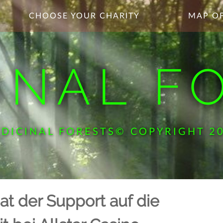
CHOOSE YOUR CHARITY
MAP OF
INAL F
DICINAL FORESTS© COPYRIGHT 2
at der Support auf die