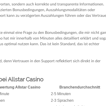
worten, sondern auch korrekte und transparente Informationen.
izierten Bonusbedingungen, Auszahlungsmodalitäten oder
pport kann zu verzögerten Auszahlungen führen oder das Vertrau
atte einmal eine Frage zu den Bonusbedingungen, die mir nicht ga
o hat mir innerhalb von Minuten alles detailliert erklärt und sog
s optimal nutzen kann. Das ist kein Standard, das ist echter
, denn Vertrauen in den Support reflektiert sich direkt in der
ei Allstar Casino
wertung Allstar Casino
Branchendurchschnitt
Minute
2-5 Minuten
hen
2-3 Sprachen