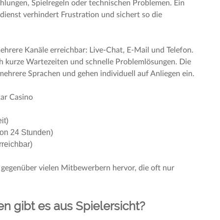
hlungen, Spielregeln oder technischen Problemen. Ein
ienst verhindert Frustration und sichert so die
mehrere Kanäle erreichbar: Live-Chat, E-Mail und Telefon.
h kurze Wartezeiten und schnelle Problemlösungen. Die
mehrere Sprachen und gehen individuell auf Anliegen ein.
tar Casino
it)
von 24 Stunden)
rreichbar)
 gegenüber vielen Mitbewerbern hervor, die oft nur
 gibt es aus Spielersicht?