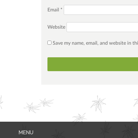
Email
*
Website
Save my name, email, and website in th
MENU