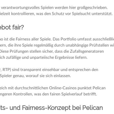
 verantwortungsvolles Spielen werden hier großgeschrieben.
ielzeit kontrollieren, was den Schutz vor Spielsucht unterstützt.
ot fair?
o ist die Fairness aller Spiele. Das Portfolio umfasst ausschließl
rn, die ihre Spiele regelmäßig durch unabhängige Prüfstellen w
iese Prüfungen stellen sicher, dass die Zufallsgeneratoren
 zufällige und unparteiische Ergebnisse liefern.
r, RTP) sind transparent einsehbar und entsprechen den
pieler genau, worauf sie sich einlassen.
gleich mit durchschnittlichen Online-Casinos punktet Pelican
geren Kontrollen, was den fairen Spielverlauf betrifft.
ts- und Fairness-Konzept bei Pelican