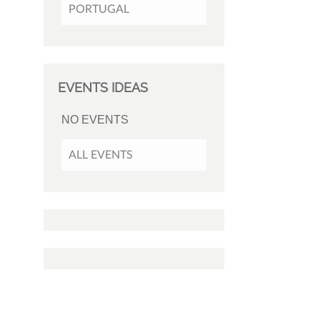
PORTUGAL
EVENTS IDEAS
NO EVENTS
ALL EVENTS