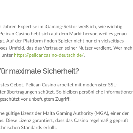
 Jahren Expertise im iGaming-Sektor weiß ich, wie wichtig
. Pelican Casino hebt sich auf dem Markt hervor, weil es genau
. Auf der Plattform finden Spieler nicht nur ein vielseitiges
iöses Umfeld, das das Vertrauen seiner Nutzer verdient. Wer meh
h unter
https://pelicancasino-deutsch.de/
.
für maximale Sicherheit?
rstes Gebot. Pelican Casino arbeitet mit modernster SSL-
atenübertragungen schützt. So bleiben persönliche Informatione
 geschützt vor unbefugtem Zugriff.
ine gültige Lizenz der Malta Gaming Authority (MGA), einer der
. Diese Lizenz garantiert, dass das Casino regelmäßig geprüft
chnischen Standards erfüllt.