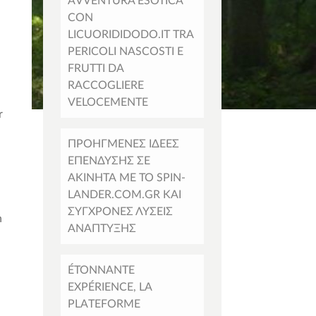
AVVENTURA ESOTICA
CON
LICUORIDIDODO.IT TRA
PERICOLI NASCOSTI E
FRUTTI DA
RACCOGLIERE
VELOCEMENTE
r
ΠΡΟΗΓΜΈΝΕΣ ΙΔΈΕΣ
ΕΠΈΝΔΥΣΗΣ ΣΕ
ΑΚΊΝΗΤΑ ΜΕ ΤΟ SPIN-
LANDER.COM.GR ΚΑΙ
ΣΎΓΧΡΟΝΕΣ ΛΎΣΕΙΣ
n
ΑΝΆΠΤΥΞΗΣ
ÉTONNANTE
EXPÉRIENCE, LA
PLATEFORME