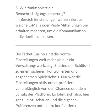
5. Wie funktioniert die
Benachrichtigungssteuerung?
Im Bereich Einstellungen wählen Sie aus,
welche E-Mails oder Push-Mitteilungen Sie
erhalten möchten, um die Kommunikation
individuell anzupassen.
Bei Fatbet Casino sind die Konto-
Einstellungen weit mehr als nur ein
Verwaltungswerkzeug. Sie sind der Schlüssel
zu einem sicheren, kontrollierten und
angenehmen Spielerlebnis. Nur wer die
Einstellungen aktiv nutzt, profitiert
vollumfänglich von den Chancen und dem
Schutz der Plattform. Es lohnt sich also, hier
genau hinzuschauen und die eigenen
Präferenzen optimal zu konfigurieren.