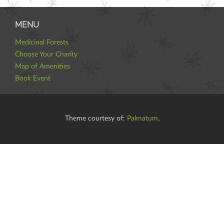
MENU
Medicinal Forests
Choose Your Charity
Map of Amenities
Book Event
Theme courtesy of:
Palmatum
.