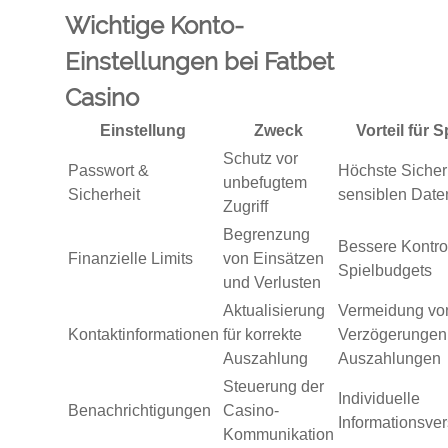
Wichtige Konto-
Einstellungen bei Fatbet
Casino
Einstellung
Zweck
Vorteil für S
Schutz vor
Passwort &
Höchste Sicher
unbefugtem
Sicherheit
sensiblen Date
Zugriff
Begrenzung
Bessere Kontro
Finanzielle Limits
von Einsätzen
Spielbudgets
und Verlusten
Aktualisierung
Vermeidung vo
Kontaktinformationen
für korrekte
Verzögerungen
Auszahlung
Auszahlungen
Steuerung der
Individuelle
Benachrichtigungen
Casino-
Informationsve
Kommunikation