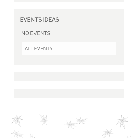
EVENTS IDEAS
NO EVENTS
ALL EVENTS