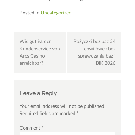
Posted in
Uncategorized
Post
Wie gut ist der
Pożyczki bez baz 54
navigation
Kundenservice von
chwilówek bez
Ares Casino
sprawdzania baz i
erreichbar?
BIK 2026
Leave a Reply
Your email address will not be published.
Required fields are marked
*
Comment
*