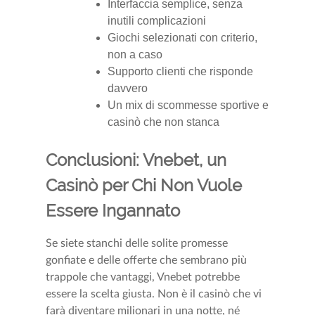
Interfaccia semplice, senza
inutili complicazioni
Giochi selezionati con criterio,
non a caso
Supporto clienti che risponde
davvero
Un mix di scommesse sportive e
casinò che non stanca
Conclusioni: Vnebet, un
Casinò per Chi Non Vuole
Essere Ingannato
Se siete stanchi delle solite promesse
gonfiate e delle offerte che sembrano più
trappole che vantaggi, Vnebet potrebbe
essere la scelta giusta. Non è il casinò che vi
farà diventare milionari in una notte, né