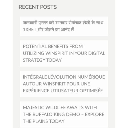
RECENT POSTS
जानकारी प्राप्त करें शानदार रोमांचक खेलों के साथ
1XBET और जीतने का आनंद लें
POTENTIAL BENEFITS FROM
UTILIZING WINSPIRIT IN YOUR DIGITAL
STRATEGY TODAY
INTÉGRALE LÉVOLUTION NUMÉRIQUE
AUTOUR WINSPIRIT POUR UNE
EXPÉRIENCE UTILISATEUR OPTIMISÉE
MAJESTIC WILDLIFE AWAITS WITH
THE BUFFALO KING DEMO – EXPLORE
THE PLAINS TODAY