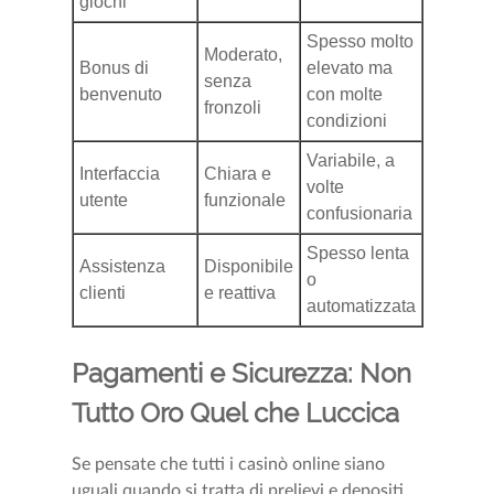
giochi
Spesso molto
Moderato,
Bonus di
elevato ma
senza
benvenuto
con molte
fronzoli
condizioni
Variabile, a
Interfaccia
Chiara e
volte
utente
funzionale
confusionaria
Spesso lenta
Assistenza
Disponibile
o
clienti
e reattiva
automatizzata
Pagamenti e Sicurezza: Non
Tutto Oro Quel che Luccica
Se pensate che tutti i casinò online siano
uguali quando si tratta di prelievi e depositi,