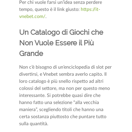
Per chi vuole farsi un’idea senza perdere
tempo, questo è il link giusto:
https://it-
vnebet.com/
.
Un Catalogo di Giochi che
Non Vuole Essere il Più
Grande
Non c’è bisogno di un’enciclopedia di slot per
divertirsi, e Vnebet sembra averlo capito. Il
loro catalogo è più snello rispetto ad altri
colossi del settore, ma non per questo meno
interessante. Si potrebbe quasi dire che
hanno fatto una selezione “alla vecchia
maniera”, scegliendo titoli che hanno una
certa sostanza piuttosto che puntare tutto
sulla quantità.