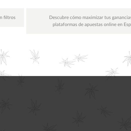
 filtros
Descubre cómo maximizar tus ganancia
plataformas de apuestas online en Es