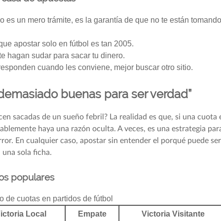
o es un mero trámite, es la garantía de que no te están tomand
ue apostar solo en fútbol es tan 2005.
e hagan sudar para sacar tu dinero.
o responden cuando les conviene, mejor buscar otro sitio.
“demasiado buenas para ser verdad”
en sacadas de un sueño febril? La realidad es que, si una cuota 
ablemente haya una razón oculta. A veces, es una estrategia par
rror. En cualquier caso, apostar sin entender el porqué puede se
 una sola ficha.
os populares
 de cuotas en partidos de fútbol
ictoria Local
Empate
Victoria Visitante