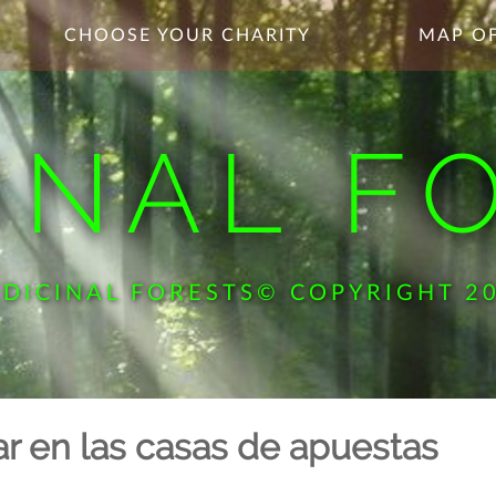
CHOOSE YOUR CHARITY
MAP OF
INAL F
DICINAL FORESTS© COPYRIGHT 2
ar en las casas de apuestas