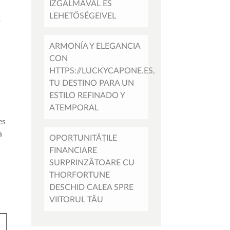
IZGALMÁVAL ÉS
LEHETŐSÉGEIVEL
o
ARMONÍA Y ELEGANCIA
CON
HTTPS://LUCKYCAPONE.ES,
TU DESTINO PARA UN
ESTILO REFINADO Y
ATEMPORAL
es
a
OPORTUNITĂȚILE
r
FINANCIARE
SURPRINZĂTOARE CU
THORFORTUNE
DESCHID CALEA SPRE
VIITORUL TĂU