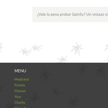
Post
¿Vale la pena probar SpinSy? Un vistazo sin
navigation
MENU
Medicinal
Forests
Choose
Your
Charity