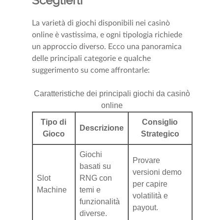
Sceglierli
La varietà di giochi disponibili nei casinò
online è vastissima, e ogni tipologia richiede
un approccio diverso. Ecco una panoramica
delle principali categorie e qualche
suggerimento su come affrontarle:
Caratteristiche dei principali giochi da casinò
online
Tipo di
Consiglio
Descrizione
Gioco
Strategico
Giochi
Provare
basati su
versioni demo
Slot
RNG con
per capire
Machine
temi e
volatilità e
funzionalità
payout.
diverse.