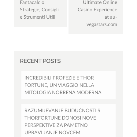
navigation
Fantacalcio:
Ultimate Online
Strategie, Consigli
Casino Experience
e Strumenti Utili
at au-
vegastars.com
RECENT POSTS
INCREDIBILI PROFEZIE E THOR
FORTUNE, UN VIAGGIO NELLA
MITOLOGIA NORRENA MODERNA
RAZUMIJEVANJE BUDUĆNOSTI S
THORFORTUNE DONOSI NOVE
PERSPEKTIVE ZA PAMETNO
UPRAVLJANJE NOVCEM