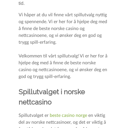
tid.
Vi håper at du vil finne vårt spillutvalg nyttig
og spennende. Vi er her for å hjelpe deg med
å finne de beste norske casino og
nettcasinoene, og vi ønsker deg en god og
trygg spill-erfaring.
Velkommen til vårt spillutvalg! Vi er her for å
hjelpe deg med å finne de beste norske
casino og nettcasinoene, og vi ønsker deg en
god og trygg spill-erfaring.
Spillutvalget i norske
nettcasino
Spillutvalget er
beste casino norge
en viktig
del av norske nettcasinoer, og det er viktig å