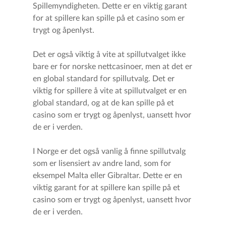
Spillemyndigheten. Dette er en viktig garant
for at spillere kan spille på et casino som er
trygt og åpenlyst.
Det er også viktig å vite at spillutvalget ikke
bare er for norske nettcasinoer, men at det er
en global standard for spillutvalg. Det er
viktig for spillere å vite at spillutvalget er en
global standard, og at de kan spille på et
casino som er trygt og åpenlyst, uansett hvor
de er i verden.
I Norge er det også vanlig å finne spillutvalg
som er lisensiert av andre land, som for
eksempel Malta eller Gibraltar. Dette er en
viktig garant for at spillere kan spille på et
casino som er trygt og åpenlyst, uansett hvor
de er i verden.