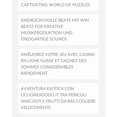
CAPTIVATING WORLD OF PUZZLES
EINDRUCKSVOLLE BEATS MIT WIN
BEATZ FÜR KREATIVE
MUSIKPRODUKTION UND
EINZIGARTIGE SOUNDS
AMÉLIOREZ VOTRE JEU AVEC CASINO
EN LIGNE SUISSE ET GAGNEZ DES
SOMMES CONSIDÉRABLES
RAPIDEMENT
AVVENTURA ESOTICA CON
LICUORIDIDODO.IT TRA PERICOLI
NASCOSTI E FRUTTI DA RACCOGLIERE
VELOCEMENTE