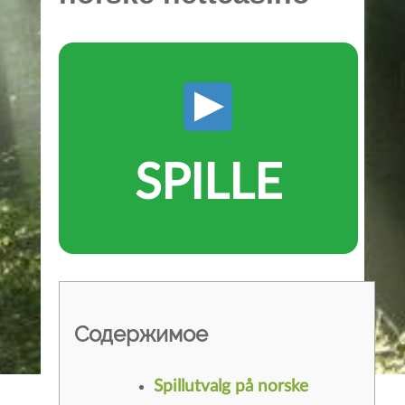
SPILLE
Содержимое
Spillutvalg på norske