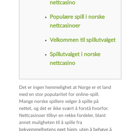
nettcasino
Populære spill i norske
nettcasinoer
Velkommen til spillutvalget
Spillutvalget i norske
nettcasino
Det er ingen hemmelighet at Norge er et land
med en stor popularitet for online-spill.
Mange norske spillere velger å spille på
nettet, og det er ikke svært å forstå hvorfor.
Nettcasinoer tilbyr en rekke fordeler, blant
annet muligheten til å spille fra
bekvemmelhetens eget hjem, uten å behøve å