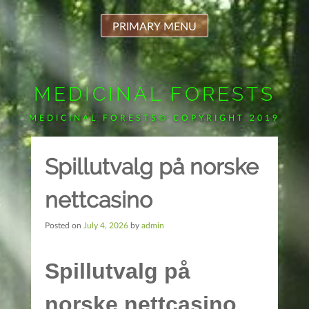
Skip
to
PRIMARY MENU
content
MEDICINAL FORESTS
MEDICINAL FORESTS© COPYRIGHT 2019
Spillutvalg på norske
nettcasino
Posted on
July 4, 2026
by
admin
Spillutvalg på
norske nettcasino