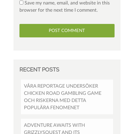
Save my name, email, and website in this
browser for the next time I comment.
RECENT POSTS
VÅRA REPORTAGE UNDERSÖKER
CHICKEN ROAD GAMBLING GAME
OCH RISKERNA MED DETTA
POPULÄRA FENOMENET
ADVENTURE AWAITS WITH
GRIZZLYSQUEST AND ITS