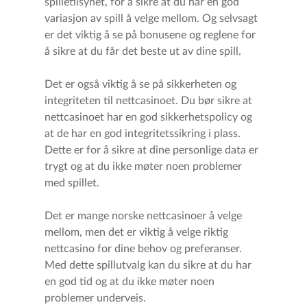
spilletilsynet, for å sikre at du har en god
variasjon av spill å velge mellom. Og selvsagt
er det viktig å se på bonusene og reglene for
å sikre at du får det beste ut av dine spill.
Det er også viktig å se på sikkerheten og
integriteten til nettcasinoet. Du bør sikre at
nettcasinoet har en god sikkerhetspolicy og
at de har en god integritetssikring i plass.
Dette er for å sikre at dine personlige data er
trygt og at du ikke møter noen problemer
med spillet.
Det er mange norske nettcasinoer å velge
mellom, men det er viktig å velge riktig
nettcasino for dine behov og preferanser.
Med dette spillutvalg kan du sikre at du har
en god tid og at du ikke møter noen
problemer underveis.