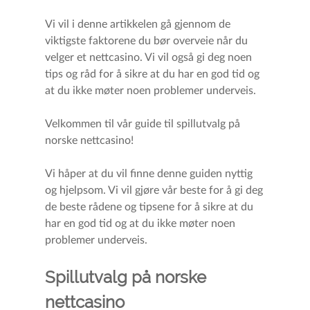
Vi vil i denne artikkelen gå gjennom de
viktigste faktorene du bør overveie når du
velger et nettcasino. Vi vil også gi deg noen
tips og råd for å sikre at du har en god tid og
at du ikke møter noen problemer underveis.
Velkommen til vår guide til spillutvalg på
norske nettcasino!
Vi håper at du vil finne denne guiden nyttig
og hjelpsom. Vi vil gjøre vår beste for å gi deg
de beste rådene og tipsene for å sikre at du
har en god tid og at du ikke møter noen
problemer underveis.
Spillutvalg på norske
nettcasino