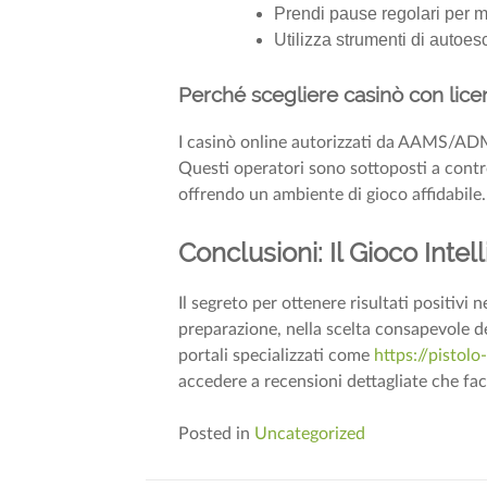
Prendi pause regolari per ma
Utilizza strumenti di autoes
Perché scegliere casinò con l
I casinò online autorizzati da AAMS/ADM
Questi operatori sono sottoposti a control
offrendo un ambiente di gioco affidabile.
Conclusioni: Il Gioco Int
Il segreto per ottenere risultati positivi 
preparazione, nella scelta consapevole del
portali specializzati come
https://pistolo
accedere a recensioni dettagliate che faci
Posted in
Uncategorized