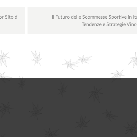
r Sito di
Il Futuro delle Scommesse Sportive in Ita
Tendenze e Strategie Vinc