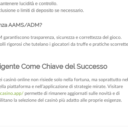
ntenere lucidità e controllo.
clusione o limiti di deposito se necessario.
icenza AAMS/ADM?
 garantiscono trasparenza, sicurezza e correttezza del gioco.
li rigorosi che tutelano i giocatori da truffe e pratiche scorrette
elligente Come Chiave del Successo
nei casinò online non risiede solo nella fortuna, ma soprattutto ne
la piattaforma e nell’applicazione di strategie mirate. Visitare
-casino.app/
permette di rimanere aggiornati sulle novità e di
litano la selezione del casinò più adatto alle proprie esigenze.