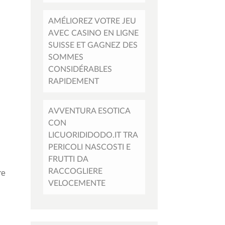
AMÉLIOREZ VOTRE JEU
AVEC CASINO EN LIGNE
SUISSE ET GAGNEZ DES
SOMMES
CONSIDÉRABLES
RAPIDEMENT
AVVENTURA ESOTICA
CON
LICUORIDIDODO.IT TRA
PERICOLI NASCOSTI E
FRUTTI DA
RACCOGLIERE
re
VELOCEMENTE