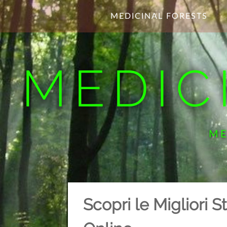
Skip
MEDICINAL FORESTS
to
content
MEDIC
ME
Scopri le Migliori 