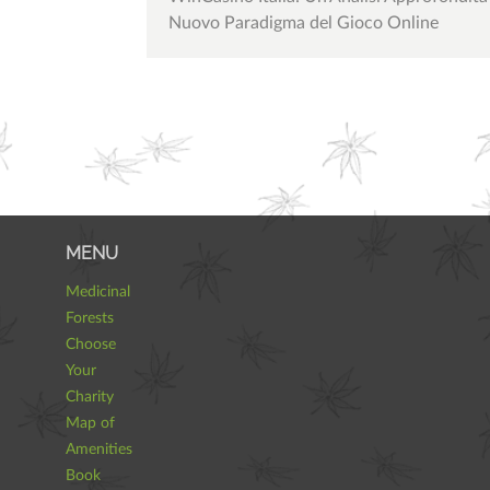
navigation
Nuovo Paradigma del Gioco Online
MENU
Medicinal
Forests
Choose
Your
Charity
Map of
Amenities
Book