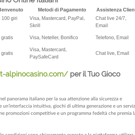
Benvenuto
Metodi di Pagamento
Assistenza Clien
 100 giri
Visa, Mastercard, PayPal,
Chat live 24/7,
Skrill
Email
 gratis
Visa, Neteller, Bonifico
Telefono, Email
Visa, Mastercard,
 gratis
Chat live, Email
PaySafeCard
it-alpinocasino.com/
per il Tuo Gioco
nel panorama italiano per la sua attenzione alla sicurezza e
e un’interfaccia intuitiva, giochi di ultima generazione e un servi
pone promozioni competitive e un programma fedeltà che premia l