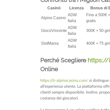
Casinò
Licenza
Bonus di 
ADM
Fino a 500€ +
Alpino Casino
Italia
gratis
ADM
GiocoVincente
300€ + 50 giri
Italia
ADM
SlotMania
400€ + 75 giri
Italia
Perché Scegliere
https://
Online
https://it-alpinocasino.com/
si distingue 
all’esperienza utente. La piattaforma offr
clienti sempre disponibile. Inoltre, pro
costanza dei giocatori.