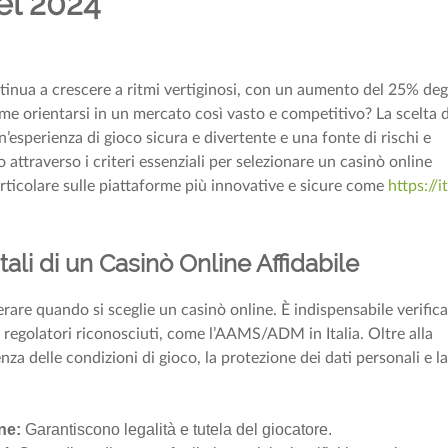
nel 2024
ntinua a crescere a ritmi vertiginosi, con un aumento del 25% deg
ome orientarsi in un mercato così vasto e competitivo? La scelta 
n’esperienza di gioco sicura e divertente e una fonte di rischi e
o attraverso i criteri essenziali per selezionare un casinò online
articolare sulle piattaforme più innovative e sicure come
https://i
li di un Casinò Online Affidabile
erare quando si sceglie un casinò online. È indispensabile verific
i regolatori riconosciuti, come l’AAMS/ADM in Italia. Oltre alla
nza delle condizioni di gioco, la protezione dei dati personali e l
ne:
Garantiscono legalità e tutela del giocatore.