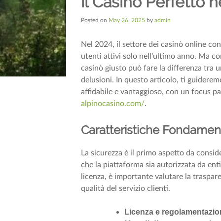
il Casino Perfetto 
Posted on
May 26, 2025
by
admin
Nel 2024, il settore dei casinò online co
utenti attivi solo nell’ultimo anno. Ma c
casinò giusto può fare la differenza tra u
delusioni. In questo articolo, ti guiderem
affidabile e vantaggioso, con un focus p
alpinocasino.com/
.
Caratteristiche Fondamenta
La sicurezza è il primo aspetto da consid
che la piattaforma sia autorizzata da ent
licenza, è importante valutare la traspare
qualità del servizio clienti.
Licenza e regolamentazio