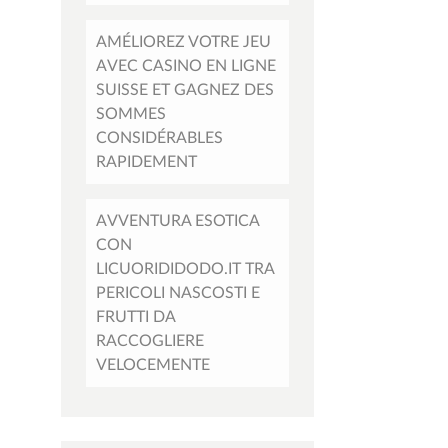
AMÉLIOREZ VOTRE JEU
AVEC CASINO EN LIGNE
SUISSE ET GAGNEZ DES
SOMMES
CONSIDÉRABLES
RAPIDEMENT
AVVENTURA ESOTICA
CON
LICUORIDIDODO.IT TRA
PERICOLI NASCOSTI E
FRUTTI DA
RACCOGLIERE
VELOCEMENTE