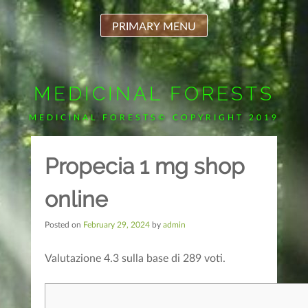
Skip
to
PRIMARY MENU
content
MEDICINAL FORESTS
MEDICINAL FORESTS© COPYRIGHT 2019
Propecia 1 mg shop
online
Posted on
February 29, 2024
by
admin
Valutazione
4.3
sulla base di
289
voti.