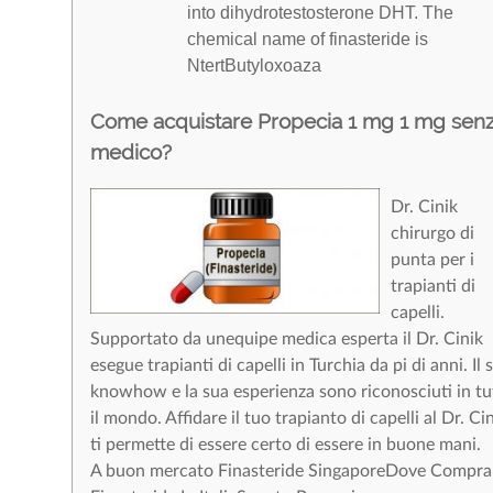
into dihydrotestosterone DHT. The
chemical name of finasteride is
NtertButyloxoaza
Come acquistare Propecia 1 mg 1 mg sen
medico?
Dr. Cinik
chirurgo di
punta per i
trapianti di
capelli.
Supportato da unequipe medica esperta il Dr. Cinik
esegue trapianti di capelli in Turchia da pi di anni. Il 
knowhow e la sua esperienza sono riconosciuti in tu
il mondo. Affidare il tuo trapianto di capelli al Dr. Ci
ti permette di essere certo di essere in buone mani.
A buon mercato Finasteride SingaporeDove Compra