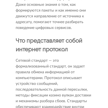
Даже основные знания о том, как
формируются пакеты и как именно они
движутся направление от источника к
адресату, помогают точнее разбирать
поведение цифровых сервисов.
Что представляет собой
интернет протокол
Сетевой стандарт — это
формализованный стандарт, он задает
правила обмена информацией от
компьютерами. Протокол описывает
устройство сообщений,
последовательность данной пересылки,
методы фиксации казино вулкан доставки
и механизмы разбора сбоев. Стандарты
обеспечивают взаимодействие внутри