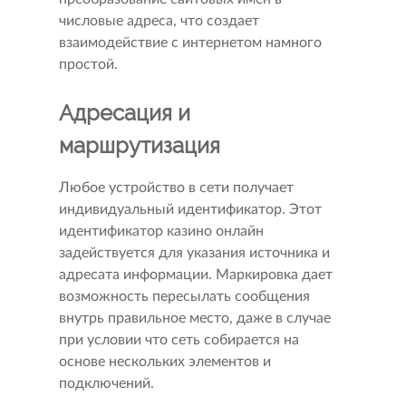
числовые адреса, что создает
взаимодействие с интернетом намного
простой.
Адресация и
маршрутизация
Любое устройство в сети получает
индивидуальный идентификатор. Этот
идентификатор казино онлайн
задействуется для указания источника и
адресата информации. Маркировка дает
возможность пересылать сообщения
внутрь правильное место, даже в случае
при условии что сеть собирается на
основе нескольких элементов и
подключений.