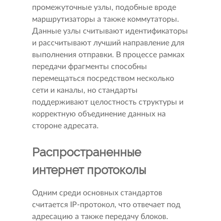
промежуточные узлы, подобные вроде
маршрутизаторы а также коммутаторы.
Данные узлы считывают идентификаторы
и рассчитывают лучший направление для
выполнения отправки. В процессе рамках
передачи фрагменты способны
перемещаться посредством несколько
сети и каналы, но стандарты
поддерживают целостность структуры и
корректную объединение данных на
стороне адресата.
Распространенные
интернет протоколы
Одним среди основных стандартов
считается IP-протокол, что отвечает под
адресацию а также передачу блоков.