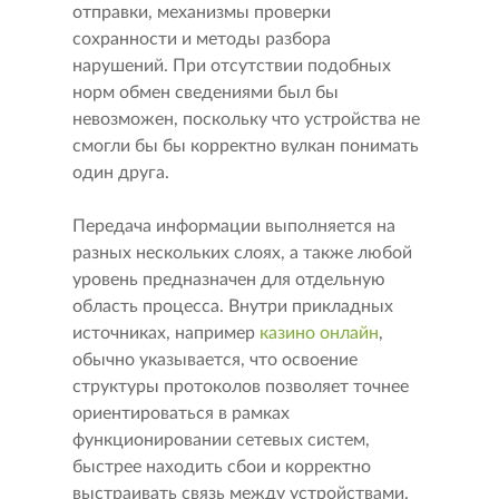
отправки, механизмы проверки
сохранности и методы разбора
нарушений. При отсутствии подобных
норм обмен сведениями был бы
невозможен, поскольку что устройства не
смогли бы бы корректно вулкан понимать
один друга.
Передача информации выполняется на
разных нескольких слоях, а также любой
уровень предназначен для отдельную
область процесса. Внутри прикладных
источниках, например
казино онлайн
,
обычно указывается, что освоение
структуры протоколов позволяет точнее
ориентироваться в рамках
функционировании сетевых систем,
быстрее находить сбои и корректно
выстраивать связь между устройствами.