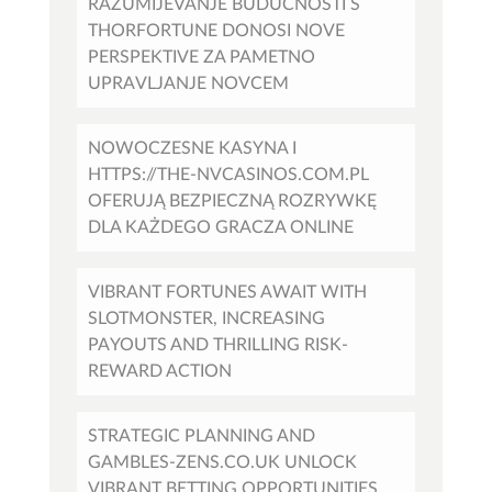
RAZUMIJEVANJE BUDUĆNOSTI S
THORFORTUNE DONOSI NOVE
PERSPEKTIVE ZA PAMETNO
UPRAVLJANJE NOVCEM
NOWOCZESNE KASYNA I
HTTPS://THE-NVCASINOS.COM.PL
OFERUJĄ BEZPIECZNĄ ROZRYWKĘ
DLA KAŻDEGO GRACZA ONLINE
VIBRANT FORTUNES AWAIT WITH
SLOTMONSTER, INCREASING
PAYOUTS AND THRILLING RISK-
REWARD ACTION
STRATEGIC PLANNING AND
GAMBLES-ZENS.CO.UK UNLOCK
VIBRANT BETTING OPPORTUNITIES