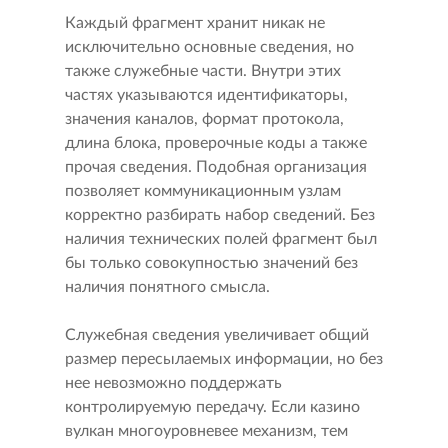
Каждый фрагмент хранит никак не
исключительно основные сведения, но
также служебные части. Внутри этих
частях указываются идентификаторы,
значения каналов, формат протокола,
длина блока, проверочные коды а также
прочая сведения. Подобная организация
позволяет коммуникационным узлам
корректно разбирать набор сведений. Без
наличия технических полей фрагмент был
бы только совокупностью значений без
наличия понятного смысла.
Служебная сведения увеличивает общий
размер пересылаемых информации, но без
нее невозможно поддержать
контролируемую передачу. Если казино
вулкан многоуровневее механизм, тем