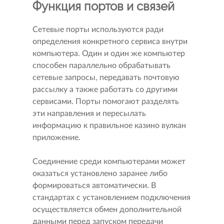
Функция портов и связей
Сетевые порты используются ради
определения конкретного сервиса внутри
компьютера. Один и один же компьютер
способен параллельно обрабатывать
сетевые запросы, передавать почтовую
рассылку а также работать со другими
сервисами. Порты помогают разделять
эти направления и пересылать
информацию к правильное казино вулкан
приложение.
Соединение среди компьютерами может
оказаться установлено заранее либо
формироваться автоматически. В
стандартах с установлением подключения
осуществляется обмен дополнительной
данными перед запуском передачи