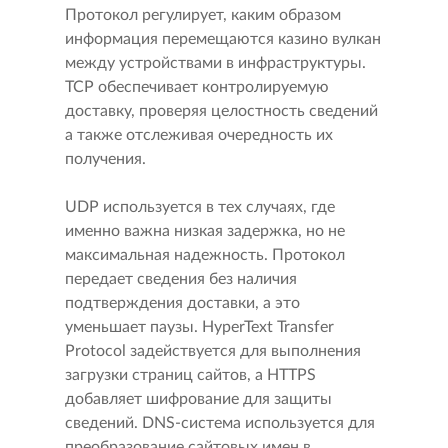
Протокол регулирует, каким образом
информация перемещаются казино вулкан
между устройствами в инфраструктуры.
TCP обеспечивает контролируемую
доставку, проверяя целостность сведений
а также отслеживая очередность их
получения.
UDP используется в тех случаях, где
именно важна низкая задержка, но не
максимальная надежность. Протокол
передает сведения без наличия
подтверждения доставки, а это
уменьшает паузы. HyperText Transfer
Protocol задействуется для выполнения
загрузки страниц сайтов, а HTTPS
добавляет шифрование для защиты
сведений. DNS-система используется для
преобразование сайтовых имен в