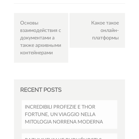
Post
Основы
Какое такое
navigation
взаимодействия с
онлайн-
документами а
платформы
также архивными
контейнерами
RECENT POSTS
INCREDIBILI PROFEZIE E THOR
FORTUNE, UN VIAGGIO NELLA
MITOLOGIA NORRENA MODERNA