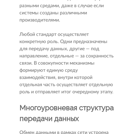
разными средами, даже в случае если
системы созданы различными
производителями.
Любой стандарт осуществляет
конкретную роль. Одни предназначены
для передачу данных, другие — под
направление, отдельные — за сохранность
связи. В совокупности механизмы
формируют единую среду
взаимодействия, внутри которой
отдельная часть осуществляет отдельную
роль и отправляет итог очередному этапу.
Многоуровневая структура
передачи данных
Обмен данными в рамках сети устроена