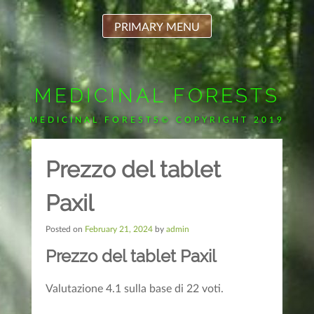
Skip
to
PRIMARY MENU
content
MEDICINAL FORESTS
MEDICINAL FORESTS© COPYRIGHT 2019
Prezzo del tablet
Paxil
Posted on
February 21, 2024
by
admin
Prezzo del tablet Paxil
Valutazione
4.1
sulla base di
22
voti.