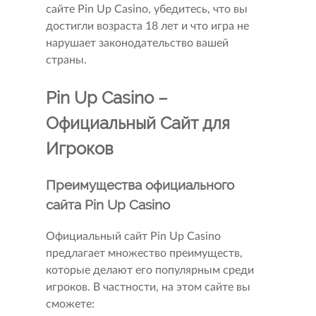
сайте Pin Up Casino, убедитесь, что вы
достигли возраста 18 лет и что игра не
нарушает законодательство вашей
страны.
Pin Up Casino –
Официальный Сайт для
Игроков
Преимущества официального
сайта Pin Up Casino
Официальный сайт Pin Up Casino
предлагает множество преимуществ,
которые делают его популярным среди
игроков. В частности, на этом сайте вы
сможете: