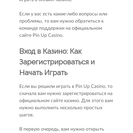
Если у вас есть какие-либо вопросы или
проблемы, то вам нужно обратиться к
команде поддержки на официальном
сайте Pin Up Casino.
Вход в Казино: Как
Зарегистрироваться и
Начать Играть
Если вы решили играть в Pin Up Casino, то
сначала вам нужно зарегистрироваться на
официальном сайте казино. Для этого вам
нужно выполнить несколько простых
шагов.
В первую очередь, вам нужно открыть