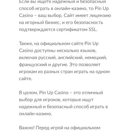
Если вы ищете надежный и безопасный
способ играть в онлайн-казино, то Pin Up
Casino – ваш выбор. Сайт имеет лицензию
на игорный бизнес, и его безопасность
подтверждается сертификатом SSL.
Также, на официальном сайте Pin Up
Casino доступны несколько языков,
включая русский, английский, немецкий,
французский и другие. Это позволяет
игрокам из разных стран играть на одном
сайте.
В целом, Pin Up Casino – это отличный
выбор для игроков, которые ищут
надежный и безопасный способ играть в
онлайн-казино.
Важно! Перед игрой на официальном