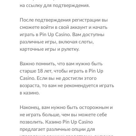
на ссылку для подтверждения.
После подтверждения регистрации вы
сможете войти в свой аккаунт и начать
играть в Pin Up Casino. Вам доступны
различные игры, включая слоты,
карточные игры и рулетку.
Важно помнить, что вам нужно быть
старше 18 лет, чтобы играть в Pin Up
Casino. Если вы не достигли этого
возраста, то вам не рекомендуется играть
в казино.
Наконец, вам нужно быть осторожным и
не играть больше, чем вы можете себе
позволить. Казино Pin Up Casino
предлагает различные опции для