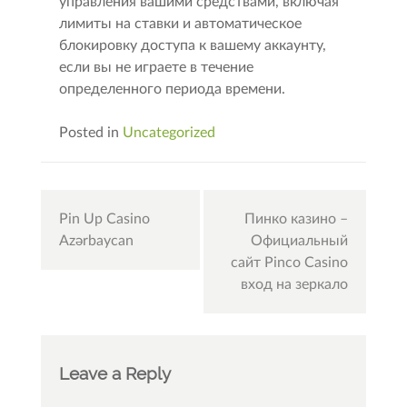
управления вашими средствами, включая
лимиты на ставки и автоматическое
блокировку доступа к вашему аккаунту,
если вы не играете в течение
определенного периода времени.
Posted in
Uncategorized
Post
Pin Up Casino
Пинко казино –
navigation
Azərbaycan
Официальный
сайт Pinco Casino
вход на зеркало
Leave a Reply