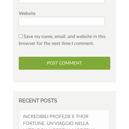
Website
Save my name, email, and website in this
browser for the next time I comment.
RECENT POSTS
INCREDIBILI PROFEZIE E THOR
FORTUNE, UN VIAGGIO NELLA