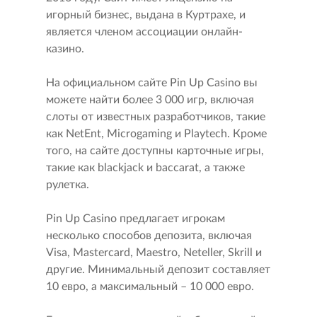
игорный бизнес, выдана в Куртрахе, и
является членом ассоциации онлайн-
казино.
На официальном сайте Pin Up Casino вы
можете найти более 3 000 игр, включая
слоты от известных разработчиков, такие
как NetEnt, Microgaming и Playtech. Кроме
того, на сайте доступны карточные игры,
такие как blackjack и baccarat, а также
рулетка.
Pin Up Casino предлагает игрокам
несколько способов депозита, включая
Visa, Mastercard, Maestro, Neteller, Skrill и
другие. Минимальный депозит составляет
10 евро, а максимальный – 10 000 евро.