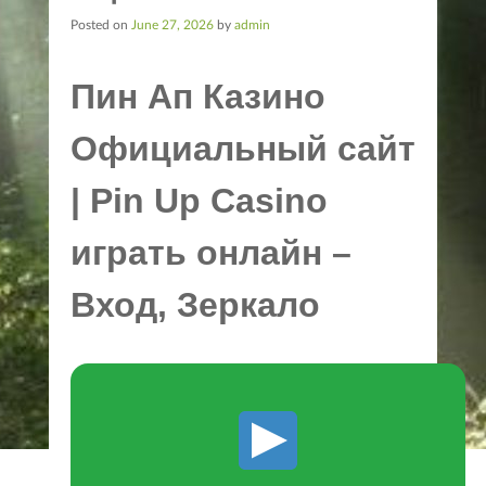
Posted on
June 27, 2026
by
admin
Пин Ап Казино
Официальный сайт
| Pin Up Casino
играть онлайн –
Вход, Зеркало