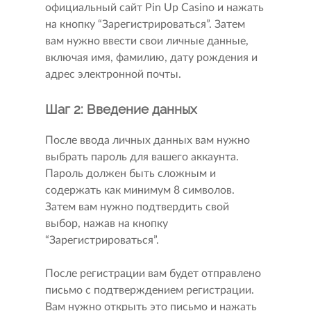
официальный сайт Pin Up Casino и нажать
на кнопку “Зарегистрироваться”. Затем
вам нужно ввести свои личные данные,
включая имя, фамилию, дату рождения и
адрес электронной почты.
Шаг 2: Введение данных
После ввода личных данных вам нужно
выбрать пароль для вашего аккаунта.
Пароль должен быть сложным и
содержать как минимум 8 символов.
Затем вам нужно подтвердить свой
выбор, нажав на кнопку
“Зарегистрироваться”.
После регистрации вам будет отправлено
письмо с подтверждением регистрации.
Вам нужно открыть это письмо и нажать