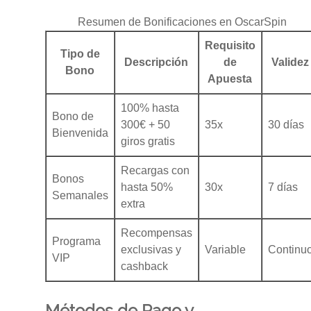
Resumen de Bonificaciones en OscarSpin
Requisito
Tipo de
Descripción
de
Validez
Bono
Apuesta
100% hasta
Bono de
300€ + 50
35x
30 días
Bienvenida
giros gratis
Recargas con
Bonos
hasta 50%
30x
7 días
Semanales
extra
Recompensas
Programa
exclusivas y
Variable
Continu
VIP
cashback
Métodos de Pago y