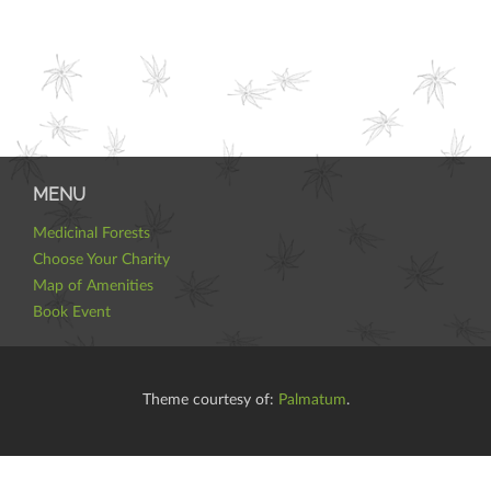
MENU
Medicinal Forests
Choose Your Charity
Map of Amenities
Book Event
Theme courtesy of:
Palmatum
.