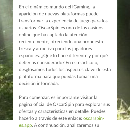
En el dinámico mundo del iGaming, la
aparición de nuevas plataformas puede
transformar la experiencia de juego para los
usuarios. OscarSpin es uno de los casinos
online que ha captado la atención
recientemente, ofreciendo una propuesta
fresca y atractiva para los jugadores
españoles. ¿Qué lo hace diferente y por qué
deberías considerarlo? En este artículo,
desglosamos todos los aspectos clave de esta
plataforma para que puedas tomar una
decisión informada.
Para comenzar, es importante visitar la
página oficial de OscarSpin para explorar sus
ofertas y características en detalle. Puedes
hacerlo a través de este enlace:
oscarspin-
es.app
. A continuación, analizaremos su