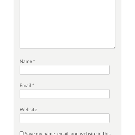
Name
*
Email
*
Website
Save my name, email, and website in this