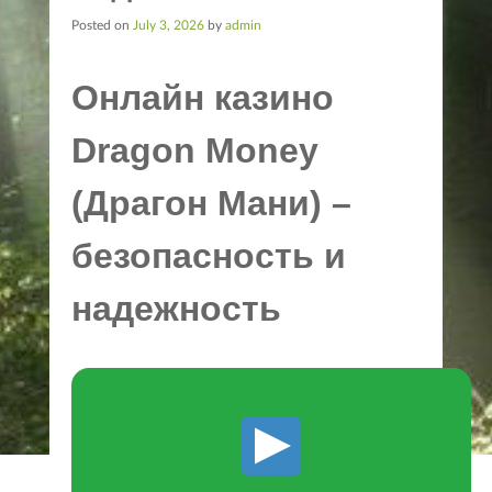
Posted on
July 3, 2026
by
admin
Онлайн казино
Dragon Money
(Драгон Мани) –
безопасность и
надежность