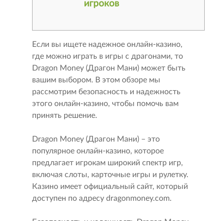
игроков
Если вы ищете надежное онлайн-казино,
где можно играть в игры с драгонами, то
Dragon Money (Драгон Мани) может быть
вашим выбором. В этом обзоре мы
рассмотрим безопасность и надежность
этого онлайн-казино, чтобы помочь вам
принять решение.
Dragon Money (Драгон Мани) – это
популярное онлайн-казино, которое
предлагает игрокам широкий спектр игр,
включая слоты, карточные игры и рулетку.
Казино имеет официальный сайт, который
доступен по адресу dragonmoney.com.