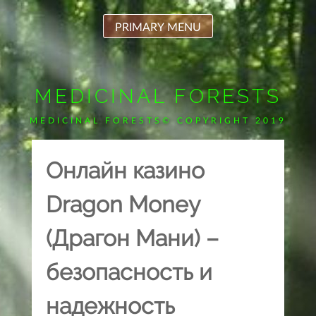
Skip
to
PRIMARY MENU
content
MEDICINAL FORESTS
MEDICINAL FORESTS© COPYRIGHT 2019
Онлайн казино
Dragon Money
(Драгон Мани) –
безопасность и
надежность