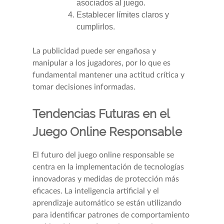
asociados al juego.
Establecer límites claros y
cumplirlos.
La publicidad puede ser engañosa y
manipular a los jugadores, por lo que es
fundamental mantener una actitud crítica y
tomar decisiones informadas.
Tendencias Futuras en el
Juego Online Responsable
El futuro del juego online responsable se
centra en la implementación de tecnologías
innovadoras y medidas de protección más
eficaces. La inteligencia artificial y el
aprendizaje automático se están utilizando
para identificar patrones de comportamiento