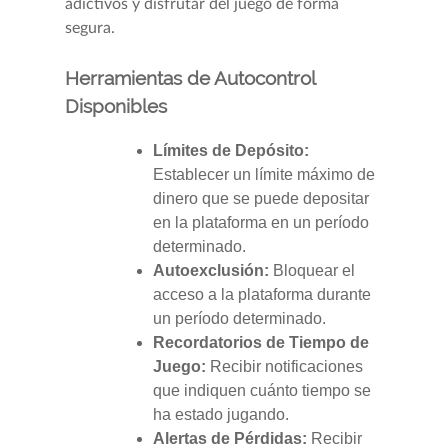
adictivos y disfrutar del juego de forma
segura.
Herramientas de Autocontrol
Disponibles
Límites de Depósito:
Establecer un límite máximo de
dinero que se puede depositar
en la plataforma en un período
determinado.
Autoexclusión:
Bloquear el
acceso a la plataforma durante
un período determinado.
Recordatorios de Tiempo de
Juego:
Recibir notificaciones
que indiquen cuánto tiempo se
ha estado jugando.
Alertas de Pérdidas:
Recibir