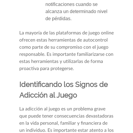
notificaciones cuando se
alcanza un determinado nivel
de pérdidas.
La mayoría de las plataformas de juego online
ofrecen estas herramientas de autocontrol
como parte de su compromiso con el juego
responsable. Es importante familiarizarse con
estas herramientas y utilizarlas de forma
proactiva para protegerse.
Identificando los Signos de
Adicción al Juego
La adicción al juego es un problema grave
que puede tener consecuencias devastadoras
en la vida personal, familiar y financiera de
un individuo. Es importante estar atento a los