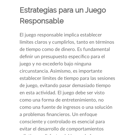
Estrategias para un Juego
Responsable
El juego responsable implica establecer
límites claros y cumplirlos, tanto en términos
de tiempo como de dinero. Es fundamental
definir un presupuesto específico para el
juego y no excederlo bajo ninguna
circunstancia. Asimismo, es importante
establecer límites de tiempo para las sesiones
de juego, evitando pasar demasiado tiempo
en esta actividad. El juego debe ser visto
como una forma de entretenimiento, no
como una fuente de ingresos o una solución
a problemas financieros. Un enfoque
consciente y controlado es esencial para
evitar el desarrollo de comportamientos