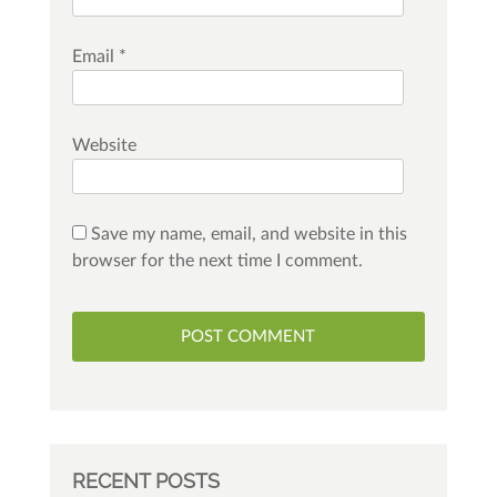
Email
*
Website
Save my name, email, and website in this
browser for the next time I comment.
RECENT POSTS