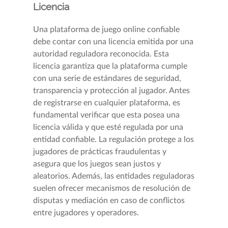
Licencia
Una plataforma de juego online confiable
debe contar con una licencia emitida por una
autoridad reguladora reconocida. Esta
licencia garantiza que la plataforma cumple
con una serie de estándares de seguridad,
transparencia y protección al jugador. Antes
de registrarse en cualquier plataforma, es
fundamental verificar que esta posea una
licencia válida y que esté regulada por una
entidad confiable. La regulación protege a los
jugadores de prácticas fraudulentas y
asegura que los juegos sean justos y
aleatorios. Además, las entidades reguladoras
suelen ofrecer mecanismos de resolución de
disputas y mediación en caso de conflictos
entre jugadores y operadores.