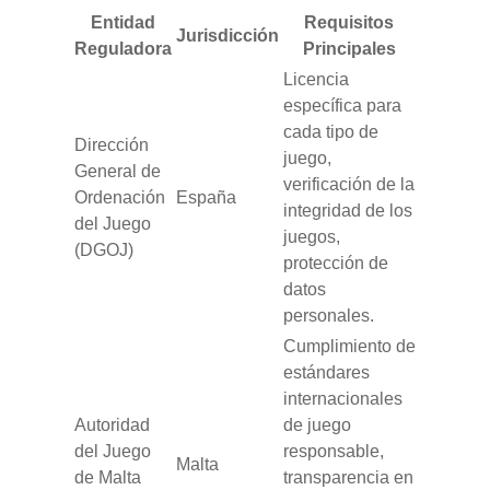
Entidad
Requisitos
Jurisdicción
Reguladora
Principales
Licencia
específica para
cada tipo de
Dirección
juego,
General de
verificación de la
Ordenación
España
integridad de los
del Juego
juegos,
(DGOJ)
protección de
datos
personales.
Cumplimiento de
estándares
internacionales
Autoridad
de juego
del Juego
responsable,
Malta
de Malta
transparencia en