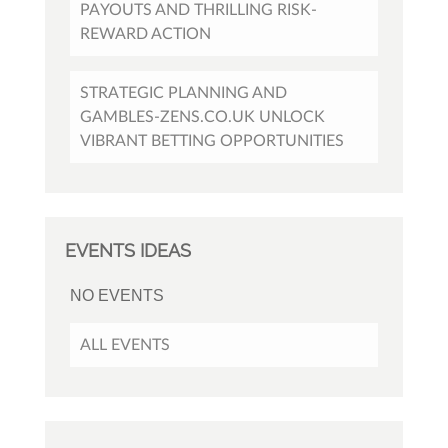
PAYOUTS AND THRILLING RISK-
REWARD ACTION
STRATEGIC PLANNING AND
GAMBLES-ZENS.CO.UK UNLOCK
VIBRANT BETTING OPPORTUNITIES
EVENTS IDEAS
NO EVENTS
ALL EVENTS