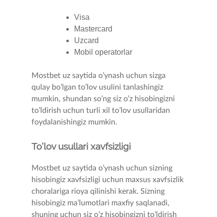
Visa
Mastercard
Uzcard
Mobil operatorlar
Mostbet uz saytida o’ynash uchun sizga
qulay bo’lgan to’lov usulini tanlashingiz
mumkin, shundan so’ng siz o’z hisobingizni
to’ldirish uchun turli xil to’lov usullaridan
foydalanishingiz mumkin.
To’lov usullari xavfsizligi
Mostbet uz saytida o’ynash uchun sizning
hisobingiz xavfsizligi uchun maxsus xavfsizlik
choralariga rioya qilinishi kerak. Sizning
hisobingiz ma’lumotlari maxfiy saqlanadi,
shuning uchun siz o’z hisobingizni to’ldirish