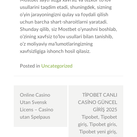
usullarini taqdim etadi, shuningdek, sizning
o’yin jarayoningizni qulay va foydali qilish
uchun barcha shart-sharoitlarni yaratadi.
Shunday qilib, siz Mostbet o’ynashni boshlab,
o’zining xavfsiz to’lov usullari bilan tanishib,
o’z moliyaviy ma’lumotlaringizning
xavfsizligiga ishonch hosil qilasiz.
Posted in
Uncategorized
Post
Online Casino
TİPOBET CANLI
navigation
Utan Svensk
CASİNO GÜNCEL
Licens – Casino
GİRİŞ 2025
utan Spelpaus
Tipobet, Tipobet
giriş, Tipobet giris,
Tipobet yeni giriş,