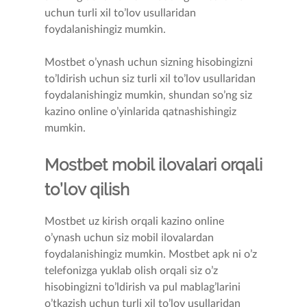
uchun turli xil to’lov usullaridan
foydalanishingiz mumkin.
Mostbet o’ynash uchun sizning hisobingizni
to’ldirish uchun siz turli xil to’lov usullaridan
foydalanishingiz mumkin, shundan so’ng siz
kazino online o’yinlarida qatnashishingiz
mumkin.
Mostbet mobil ilovalari orqali
to’lov qilish
Mostbet uz kirish orqali kazino online
o’ynash uchun siz mobil ilovalardan
foydalanishingiz mumkin. Mostbet apk ni o’z
telefonizga yuklab olish orqali siz o’z
hisobingizni to’ldirish va pul mablag’larini
o’tkazish uchun turli xil to’lov usullaridan