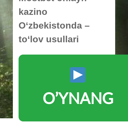
kazino
O‘zbekistonda –
to‘lov usullari
O’YNANG