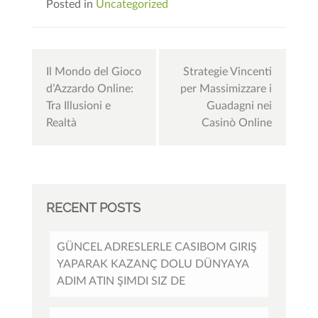
Posted in
Uncategorized
Post
Il Mondo del Gioco
Strategie Vincenti
navigation
d’Azzardo Online:
per Massimizzare i
Tra Illusioni e
Guadagni nei
Realtà
Casinò Online
RECENT POSTS
GÜNCEL ADRESLERLE CASIBOM GIRIŞ
YAPARAK KAZANÇ DOLU DÜNYAYA
ADIM ATIN ŞIMDI SIZ DE