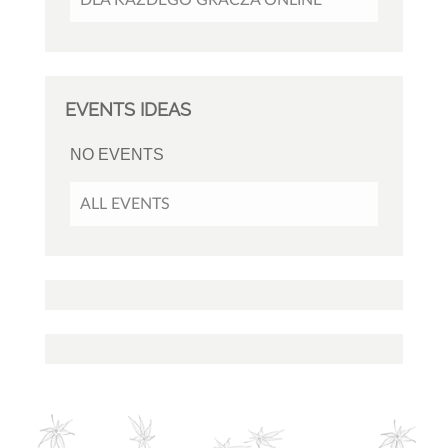
EVENTS IDEAS
NO EVENTS
ALL EVENTS