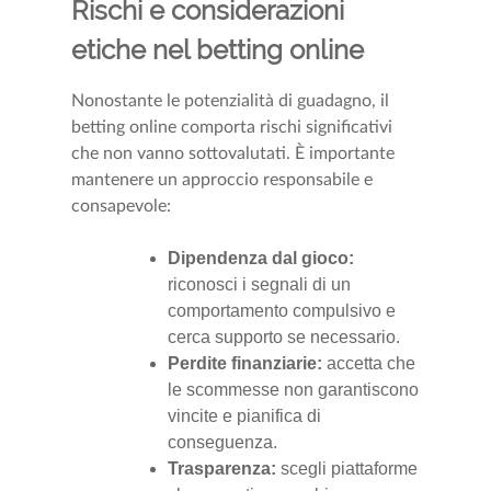
Rischi e considerazioni
etiche nel betting online
Nonostante le potenzialità di guadagno, il
betting online comporta rischi significativi
che non vanno sottovalutati. È importante
mantenere un approccio responsabile e
consapevole:
Dipendenza dal gioco:
riconosci i segnali di un
comportamento compulsivo e
cerca supporto se necessario.
Perdite finanziarie:
accetta che
le scommesse non garantiscono
vincite e pianifica di
conseguenza.
Trasparenza:
scegli piattaforme