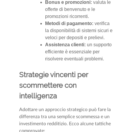
Bonus e promozioni:
valuta le
offerte di benvenuto e le
promozioni ricorrenti.
Metodi di pagamento:
verifica
la disponibilità di sistemi sicuri e
veloci per depositi e prelievi.
Assistenza clienti:
un supporto
efficiente è essenziale per
risolvere eventuali problemi.
Strategie vincenti per
scommettere con
intelligenza
Adottare un approccio strategico può fare la
differenza tra una semplice scommessa e un
investimento redditizio. Ecco alcune tattiche
comprovate: