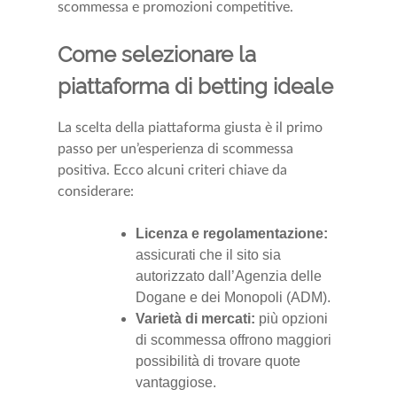
scommessa e promozioni competitive.
Come selezionare la
piattaforma di betting ideale
La scelta della piattaforma giusta è il primo
passo per un’esperienza di scommessa
positiva. Ecco alcuni criteri chiave da
considerare:
Licenza e regolamentazione:
assicurati che il sito sia
autorizzato dall’Agenzia delle
Dogane e dei Monopoli (ADM).
Varietà di mercati:
più opzioni
di scommessa offrono maggiori
possibilità di trovare quote
vantaggiose.