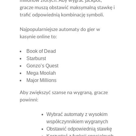
milionów złotych. Aby wygrać jackpot,
gracze muszą obstawić maksymalną stawkę i
trafić odpowiednią kombinację symboli.
Najpopularniejsze automaty do gier w
kasynie online to:
Book of Dead
Starburst
Gonzo’s Quest
Mega Moolah
Major Millions
Aby zwiększyć szanse na wygraną, gracze
powinni:
Wybrać automaty z wysokim
współczynnikiem wygranych
Obstawić odpowiednią stawkę