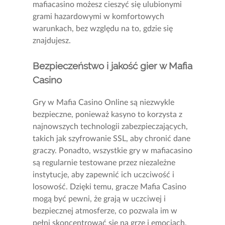
mafiacasino możesz cieszyć się ulubionymi
grami hazardowymi w komfortowych
warunkach, bez względu na to, gdzie się
znajdujesz.
Bezpieczeństwo i jakość gier w Mafia
Casino
Gry w Mafia Casino Online są niezwykle
bezpieczne, ponieważ kasyno to korzysta z
najnowszych technologii zabezpieczających,
takich jak szyfrowanie SSL, aby chronić dane
graczy. Ponadto, wszystkie gry w mafiacasino
są regularnie testowane przez niezależne
instytucje, aby zapewnić ich uczciwość i
losowość. Dzięki temu, gracze Mafia Casino
mogą być pewni, że grają w uczciwej i
bezpiecznej atmosferze, co pozwala im w
pełni skoncentrować się na grze i emocjach,