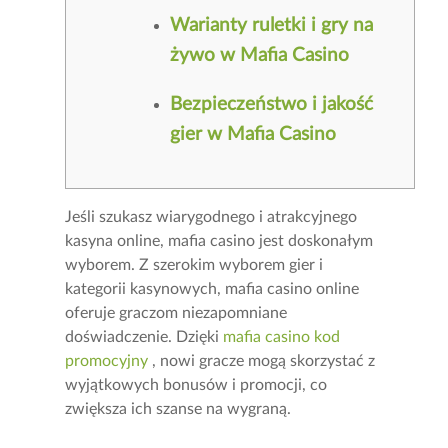
Warianty ruletki i gry na
żywo w Mafia Casino
Bezpieczeństwo i jakość
gier w Mafia Casino
Jeśli szukasz wiarygodnego i atrakcyjnego
kasyna online, mafia casino jest doskonałym
wyborem. Z szerokim wyborem gier i
kategorii kasynowych, mafia casino online
oferuje graczom niezapomniane
doświadczenie. Dzięki
mafia casino kod
promocyjny
, nowi gracze mogą skorzystać z
wyjątkowych bonusów i promocji, co
zwiększa ich szanse na wygraną.