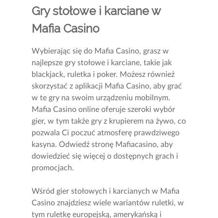
Gry stołowe i karciane w
Mafia Casino
Wybierając się do Mafia Casino, grasz w
najlepsze gry stołowe i karciane, takie jak
blackjack, ruletka i poker. Możesz również
skorzystać z aplikacji Mafia Casino, aby grać
w te gry na swoim urządzeniu mobilnym.
Mafia Casino online oferuje szeroki wybór
gier, w tym także gry z krupierem na żywo, co
pozwala Ci poczuć atmosferę prawdziwego
kasyna. Odwiedź stronę Mafiacasino, aby
dowiedzieć się więcej o dostępnych grach i
promocjach.
Wśród gier stołowych i karcianych w Mafia
Casino znajdziesz wiele wariantów ruletki, w
tym ruletkę europejską, amerykańską i