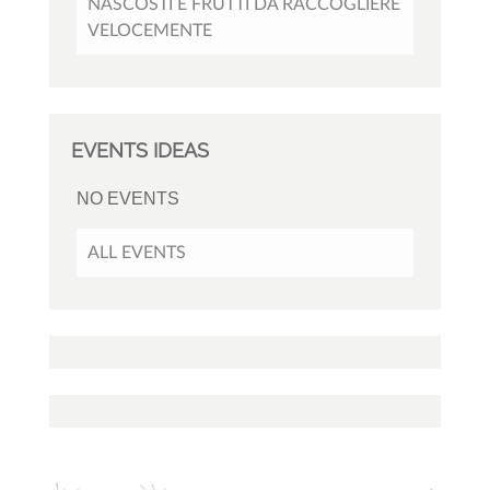
NASCOSTI E FRUTTI DA RACCOGLIERE
VELOCEMENTE
EVENTS IDEAS
NO EVENTS
ALL EVENTS