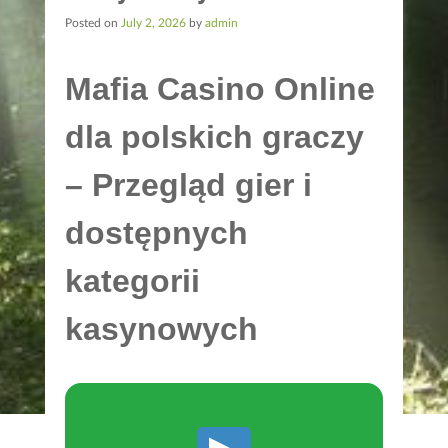
Posted on
July 2, 2026
by
admin
Mafia Casino Online
dla polskich graczy
– Przegląd gier i
dostępnych
kategorii
kasynowych