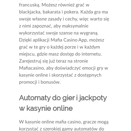
francuską. Możesz również grać w
blackjacka, bakarata i pokera. Każda gra ma
swoje własne zasady i cechy, więc warto się
z nimi zapoznać, aby maksymalnie
wykorzystać swoje szanse na wygraną.
Dzięki aplikacji Mafia Casino App, możesz
grać w te gry o każdej porze i w każdym
miejscu, gdzie masz dostęp do internetu.
Zarejestruj się już teraz na stronie
Mafiacasino, aby doświadczyć emocji gry w
kasynie online i skorzystać z dostępnych
promocji i bonusów.
Automaty do gier i jackpoty
w kasynie online
W kasynie online mafia casino, gracze mogą
korzystać z szerokiej gamy automatów do