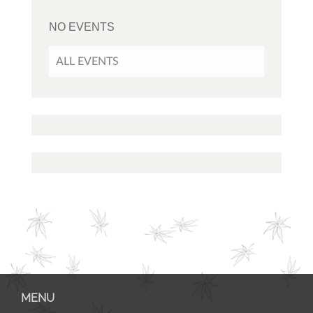
NO EVENTS
ALL EVENTS
MENU