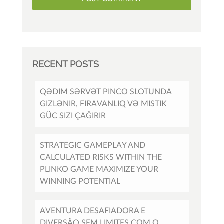
RECENT POSTS
QƏDIM SƏRVƏT PINCO SLOTUNDA
GIZLƏNIR, FIRAVANLIQ VƏ MISTIK
GÜC SIZI ÇAĞIRIR
STRATEGIC GAMEPLAY AND
CALCULATED RISKS WITHIN THE
PLINKO GAME MAXIMIZE YOUR
WINNING POTENTIAL
AVENTURA DESAFIADORA E
DIVERSÃO SEM LIMITES COM O