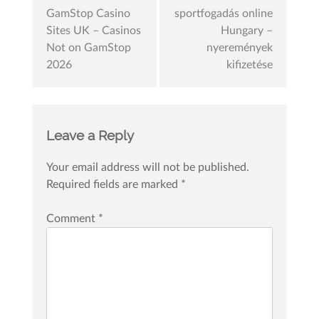
navigation
GamStop Casino
sportfogadás online
Sites UK – Casinos
Hungary –
Not on GamStop
nyeremények
2026
kifizetése
Leave a Reply
Your email address will not be published.
Required fields are marked
*
Comment
*