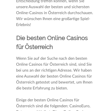
Entscheidung treffen können, wenn Sie
unsere Auswahl der besten und sichersten
Online-Casinos in Österreich durchschauen.
Wir wünschen Ihnen eine großartige Spiel-
Erlebnis!
Die besten Online Casinos
für Österreich
Wenn Sie auf der Suche nach den besten
Online Casinos für Österreich sind, sind Sie
bei uns an der richtigen Adresse. Wir haben
eine Auswahl der besten Online Casinos für
Österreich getestet und bewertet, um Ihnen
die beste Erfahrung zu bieten.
Einige der besten Online Casinos für
Österreich sind die folgenden: CasinoEuro,