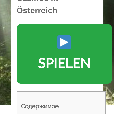
Österreich
SPIELEN
Содержимое