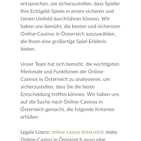
entsprechen, um sicherzustellen, dass Spieler
ihre Echtgeld-Spiele in einem sicheren und
fairem Umfeld durchführen können. Wir
haben uns bemüht, die besten und sichersten
Online-Casinos in Österreich auszuwählen,
die Ihnen eine großartige Spiel-Erlebnis
bieten.
Unser Team hat sich bemüht, die wichtigsten
Merkmale und Funktionen der Online-
Casinos in Österreich zu analysieren, um
sicherzustellen, dass Sie die beste
Entscheidung treffen können. Wir haben uns
auf die Suche nach Online-Casinos in
Österreich gemacht, die folgende Kriterien
erfüllen:
Legale Lizenz:
online casino österreich
Jedes
Online-Casino in Österreich muss eine