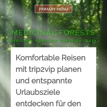
Skip
to
PRIMARY MENU
content
MEDICINAL FORESTS
MEDICINAL FORESTS© COPYRIGHT 2019
Komfortable Reisen
mit trip2vip planen
und entspannte
Urlaubsziele
entdecken für den