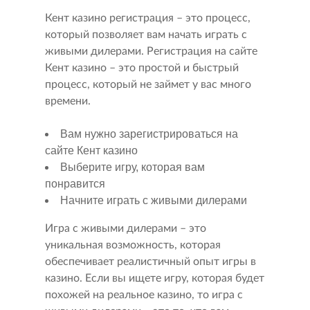
Кент казино регистрация – это процесс,
который позволяет вам начать играть с
живыми дилерами. Регистрация на сайте
Кент казино – это простой и быстрый
процесс, который не займет у вас много
времени.
Вам нужно зарегистрироваться на
сайте Кент казино
Выберите игру, которая вам
понравится
Начните играть с живыми дилерами
Игра с живыми дилерами – это
уникальная возможность, которая
обеспечивает реалистичный опыт игры в
казино. Если вы ищете игру, которая будет
похожей на реальное казино, то игра с