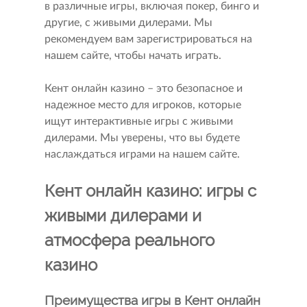
в различные игры, включая покер, бинго и
другие, с живыми дилерами. Мы
рекомендуем вам зарегистрироваться на
нашем сайте, чтобы начать играть.
Кент онлайн казино – это безопасное и
надежное место для игроков, которые
ищут интерактивные игры с живыми
дилерами. Мы уверены, что вы будете
наслаждаться играми на нашем сайте.
Кент онлайн казино: игры с
живыми дилерами и
атмосфера реального
казино
Преимущества игры в Кент онлайн