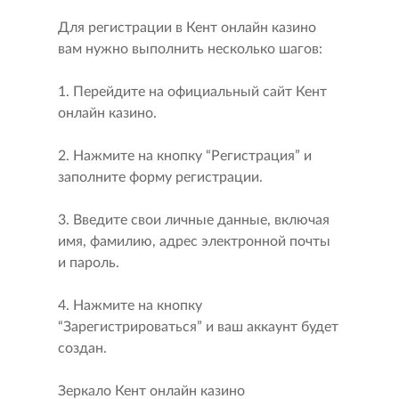
Для регистрации в Кент онлайн казино
вам нужно выполнить несколько шагов:
1. Перейдите на официальный сайт Кент
онлайн казино.
2. Нажмите на кнопку “Регистрация” и
заполните форму регистрации.
3. Введите свои личные данные, включая
имя, фамилию, адрес электронной почты
и пароль.
4. Нажмите на кнопку
“Зарегистрироваться” и ваш аккаунт будет
создан.
Зеркало Кент онлайн казино