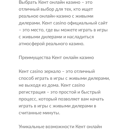
Выбрать Кент онлайн казино – это
отличный выбор для тех, кто ищет
реальное онлайн-казино с живыми
дилерами. Кент casino официальный сайт
– это место, где вы можете играть в игры
с живыми дилерами и насладиться
атмосферой реального казино.
Преимущества Кент онлайн казино
Кент casino зеркало – это отличный
способ играть в игры с живыми дилерами,
не выходя из дома. Кент casino
регистрация – это простой и быстрый
процесс, который позволяет вам начать
играть в игры с живыми дилерами в
считанные минуты.
Уникальные возможности Кент онлайн