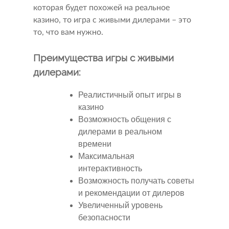
которая будет похожей на реальное
казино, то игра с живыми дилерами – это
то, что вам нужно.
Преимущества игры с живыми
дилерами:
Реалистичный опыт игры в
казино
Возможность общения с
дилерами в реальном
времени
Максимальная
интерактивность
Возможность получать советы
и рекомендации от дилеров
Увеличенный уровень
безопасности