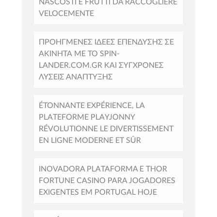
NASCOSTI E FRUTTI DA RACCOGLIERE
VELOCEMENTE
ΠΡΟΗΓΜΈΝΕΣ ΙΔΈΕΣ ΕΠΈΝΔΥΣΗΣ ΣΕ
ΑΚΊΝΗΤΑ ΜΕ ΤΟ SPIN-
LANDER.COM.GR ΚΑΙ ΣΎΓΧΡΟΝΕΣ
ΛΎΣΕΙΣ ΑΝΆΠΤΥΞΗΣ
ÉTONNANTE EXPÉRIENCE, LA
PLATEFORME PLAYJONNY
RÉVOLUTIONNE LE DIVERTISSEMENT
EN LIGNE MODERNE ET SÛR
INOVADORA PLATAFORMA E THOR
FORTUNE CASINO PARA JOGADORES
EXIGENTES EM PORTUGAL HOJE