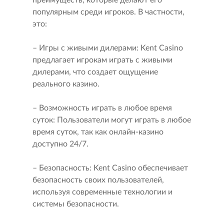
преимуществ, которые делают его
популярным среди игроков. В частности,
это:
– Игры с живыми дилерами: Kent Casino
предлагает игрокам играть с живыми
дилерами, что создает ощущение
реального казино.
– Возможность играть в любое время
суток: Пользователи могут играть в любое
время суток, так как онлайн-казино
доступно 24/7.
– Безопасность: Kent Casino обеспечивает
безопасность своих пользователей,
используя современные технологии и
системы безопасности.