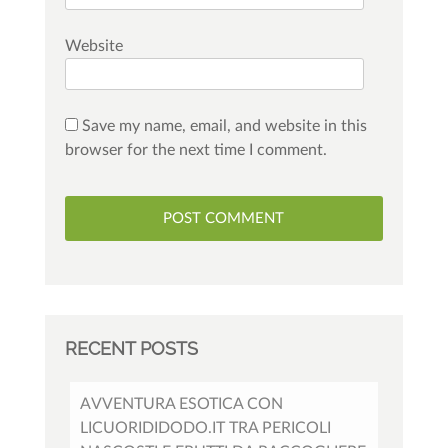
Website
Save my name, email, and website in this
browser for the next time I comment.
RECENT POSTS
AVVENTURA ESOTICA CON
LICUORIDIDODO.IT TRA PERICOLI