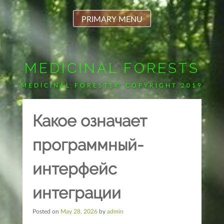
Skip
to
PRIMARY MENU
content
MEDICINAL FORESTS
MEDICINAL FORESTS© COPYRIGHT 2019
Какое означает
программный-
интерфейс
интеграции
Posted on
May 28, 2026
by
admin