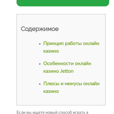
Содержимое
Принцип работы онлайн
казино
Особенности онлайн
казино Jetton
Плюсы и минусы онлайн
казино
Если вы ищете новый способ играть в