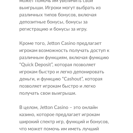
может помочь им увеличить свои
выигрыши. Игроки могут выбрать из
различных типов бонусов, включая
депозитные бонусы, бонусы за
регистрацию и бонусы за игру.
Кроме того, Jetton Casino предлагает
игрокам возможность получать доступ к
различным функциям, включая функцию
“Quick Deposit”, которая позволяет
игрокам быстро и легко депонировать
деньги, и функцию “Cashout”, которая
позволяет игрокам быстро и легко
получать свои выигрыши.
В целом, Jetton Casino – это онлайн
казино, которое предлагает игрокам
широкий спектр игр, функций и бонусов,
что может помочь им иметь лучший