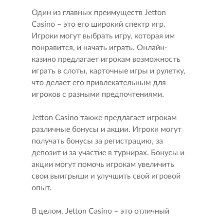
Один из главных преимуществ Jetton
Casino – это его широкий спектр игр.
Игроки могут выбрать игру, которая им
понравится, и начать играть. Онлайн-
казино предлагает игрокам возможность
играть в слоты, карточные игры и рулетку,
что делает его привлекательным для
игроков с разными предпочтениями.
Jetton Casino также предлагает игрокам
различные бонусы и акции. Игроки могут
получать бонусы за регистрацию, за
депозит и за участие в турнирах. Бонусы и
акции могут помочь игрокам увеличить
свои выигрыши и улучшить свой игровой
опыт.
В целом, Jetton Casino – это отличный