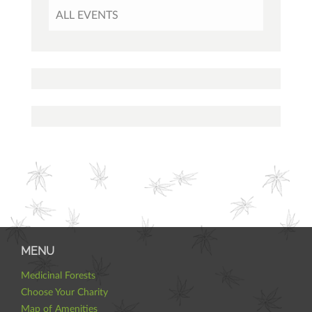
ALL EVENTS
MENU
Medicinal Forests
Choose Your Charity
Map of Amenities