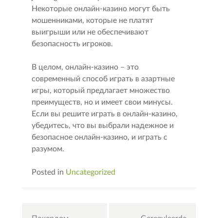
Некоторые онлайн-казино могут быть
мошенниками, которые не платят
выигрыши или не обеспечивают
безопасность игроков.
В целом, онлайн-казино – это
современный способ играть в азартные
игры, который предлагает множество
преимуществ, но и имеет свои минусы.
Если вы решите играть в онлайн-казино,
убедитесь, что вы выбрали надежное и
безопасное онлайн-казино, и играть с
разумом.
Posted in
Uncategorized
Post