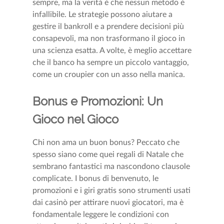
sempre, ma la verità è che nessun metodo è
infallibile. Le strategie possono aiutare a
gestire il bankroll e a prendere decisioni più
consapevoli, ma non trasformano il gioco in
una scienza esatta. A volte, è meglio accettare
che il banco ha sempre un piccolo vantaggio,
come un croupier con un asso nella manica.
Bonus e Promozioni: Un
Gioco nel Gioco
Chi non ama un buon bonus? Peccato che
spesso siano come quei regali di Natale che
sembrano fantastici ma nascondono clausole
complicate. I bonus di benvenuto, le
promozioni e i giri gratis sono strumenti usati
dai casinò per attirare nuovi giocatori, ma è
fondamentale leggere le condizioni con