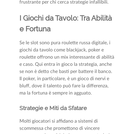
frustrante per chi cerca strategie infallibili.
I Giochi da Tavolo: Tra Abilità
e Fortuna
Se le slot sono pura roulette russa digitale, i
giochi da tavolo come blackjack, poker e
roulette offrono un mix interessante di abilità
e caso. Qui entra in gioco la strategia, anche
se non è detto che basti per battere il banco.
Il poker, in particolare, è un gioco di nervi e
bluff, dove il talento può fare la differenza,
ma la fortuna è sempre in agguato.
Strategie e Miti da Sfatare
Molti giocatori si affidano a sistemi di
scommessa che promettono di vincere