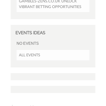
GAMBLES-ZENS.CO.UK UNLOCK
VIBRANT BETTING OPPORTUNITIES
EVENTS IDEAS
NO EVENTS
ALL EVENTS