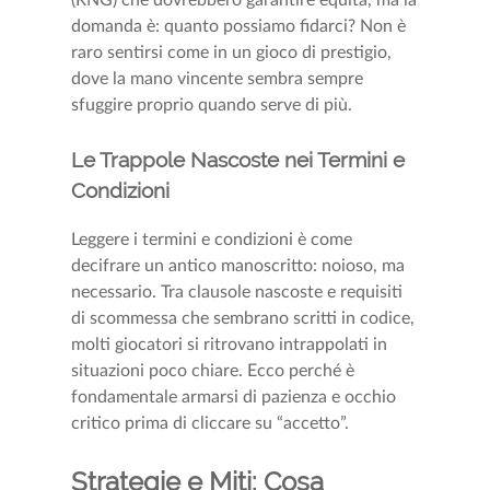
(RNG) che dovrebbero garantire equità, ma la
domanda è: quanto possiamo fidarci? Non è
raro sentirsi come in un gioco di prestigio,
dove la mano vincente sembra sempre
sfuggire proprio quando serve di più.
Le Trappole Nascoste nei Termini e
Condizioni
Leggere i termini e condizioni è come
decifrare un antico manoscritto: noioso, ma
necessario. Tra clausole nascoste e requisiti
di scommessa che sembrano scritti in codice,
molti giocatori si ritrovano intrappolati in
situazioni poco chiare. Ecco perché è
fondamentale armarsi di pazienza e occhio
critico prima di cliccare su “accetto”.
Strategie e Miti: Cosa