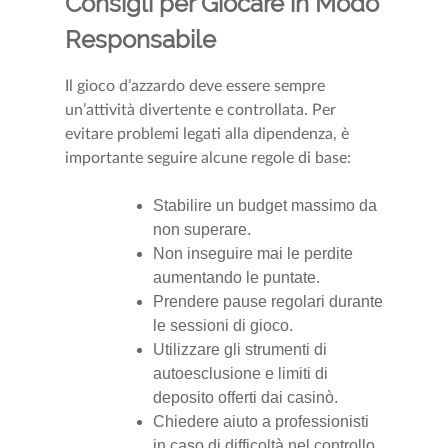
Consigli per Giocare in Modo
Responsabile
Il gioco d’azzardo deve essere sempre
un’attività divertente e controllata. Per
evitare problemi legati alla dipendenza, è
importante seguire alcune regole di base:
Stabilire un budget massimo da
non superare.
Non inseguire mai le perdite
aumentando le puntate.
Prendere pause regolari durante
le sessioni di gioco.
Utilizzare gli strumenti di
autoesclusione e limiti di
deposito offerti dai casinò.
Chiedere aiuto a professionisti
in caso di difficoltà nel controllo