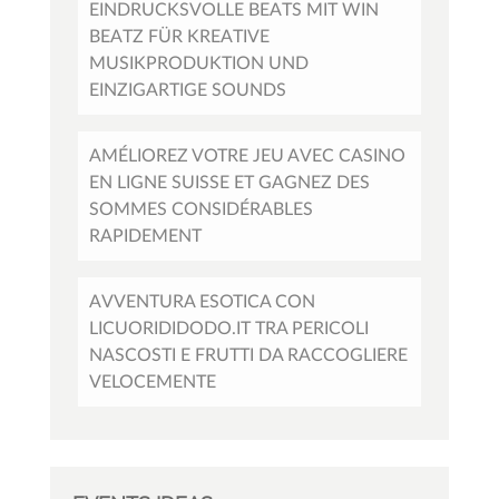
EINDRUCKSVOLLE BEATS MIT WIN
BEATZ FÜR KREATIVE
MUSIKPRODUKTION UND
EINZIGARTIGE SOUNDS
AMÉLIOREZ VOTRE JEU AVEC CASINO
EN LIGNE SUISSE ET GAGNEZ DES
SOMMES CONSIDÉRABLES
RAPIDEMENT
AVVENTURA ESOTICA CON
LICUORIDIDODO.IT TRA PERICOLI
NASCOSTI E FRUTTI DA RACCOGLIERE
VELOCEMENTE