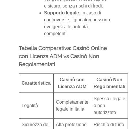
e sicuro, senza rischi di frodi.
Supporto legale:
In caso di
controversie, i giocatori possono
rivolgersi alle autorità
competenti.
Tabella Comparativa: Casinò Online
con Licenza ADM vs Casinò Non
Regolamentati
Casinò con
Casinò Non
Caratteristica
Licenza ADM
Regolamentati
Spesso illegale
Completamente
Legalità
o non
legale in Italia
autorizzato
Sicurezza dei
Alta protezione
Rischio di furto