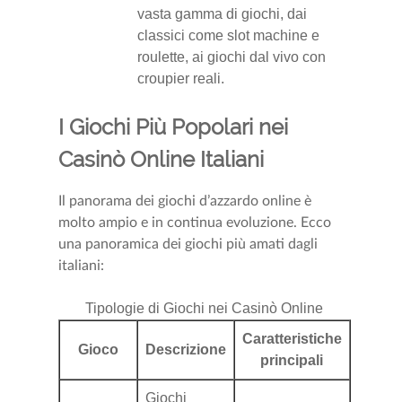
vasta gamma di giochi, dai
classici come slot machine e
roulette, ai giochi dal vivo con
croupier reali.
I Giochi Più Popolari nei
Casinò Online Italiani
Il panorama dei giochi d’azzardo online è
molto ampio e in continua evoluzione. Ecco
una panoramica dei giochi più amati dagli
italiani:
Tipologie di Giochi nei Casinò Online
Caratteristiche
Gioco
Descrizione
principali
Giochi