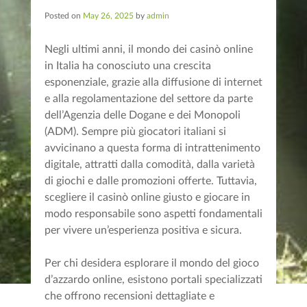
Posted on
May 26, 2025
by
admin
Negli ultimi anni, il mondo dei casinò online
in Italia ha conosciuto una crescita
esponenziale, grazie alla diffusione di internet
e alla regolamentazione del settore da parte
dell’Agenzia delle Dogane e dei Monopoli
(ADM). Sempre più giocatori italiani si
avvicinano a questa forma di intrattenimento
digitale, attratti dalla comodità, dalla varietà
di giochi e dalle promozioni offerte. Tuttavia,
scegliere il casinò online giusto e giocare in
modo responsabile sono aspetti fondamentali
per vivere un’esperienza positiva e sicura.
Per chi desidera esplorare il mondo del gioco
d’azzardo online, esistono portali specializzati
che offrono recensioni dettagliate e