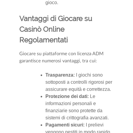
gioco.
Vantaggi di Giocare su
Casinò Online
Regolamentati
Giocare su piattaforme con licenza ADM
garantisce numerosi vantaggi, tra cui:
Trasparenza:
I giochi sono
sottoposti a controlli rigorosi per
assicurare equità e correttezza.
Protezione dei dati:
Le
informazioni personali e
finanziarie sono protette da
sistemi di crittografia avanzati.
Pagamenti sicuri:
I prelievi
vengono gestiti in modo rapido