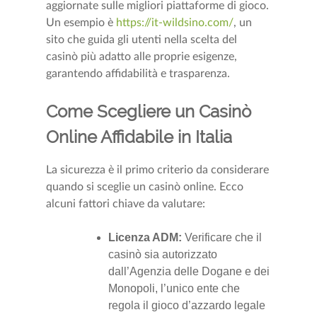
aggiornate sulle migliori piattaforme di gioco.
Un esempio è
https://it-wildsino.com/
, un
sito che guida gli utenti nella scelta del
casinò più adatto alle proprie esigenze,
garantendo affidabilità e trasparenza.
Come Scegliere un Casinò
Online Affidabile in Italia
La sicurezza è il primo criterio da considerare
quando si sceglie un casinò online. Ecco
alcuni fattori chiave da valutare:
Licenza ADM:
Verificare che il
casinò sia autorizzato
dall’Agenzia delle Dogane e dei
Monopoli, l’unico ente che
regola il gioco d’azzardo legale