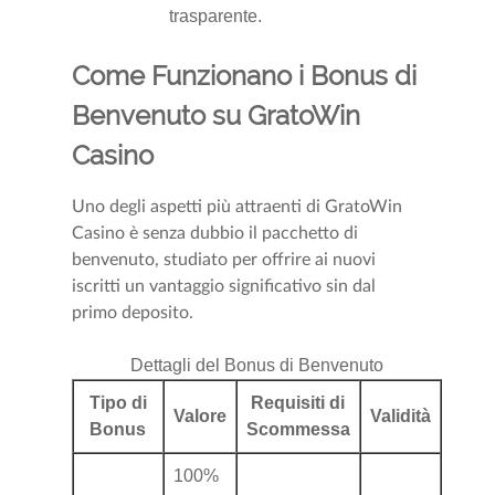
trasparente.
Come Funzionano i Bonus di
Benvenuto su GratoWin
Casino
Uno degli aspetti più attraenti di GratoWin
Casino è senza dubbio il pacchetto di
benvenuto, studiato per offrire ai nuovi
iscritti un vantaggio significativo sin dal
primo deposito.
Dettagli del Bonus di Benvenuto
Tipo di
Requisiti di
Valore
Validità
Bonus
Scommessa
100%