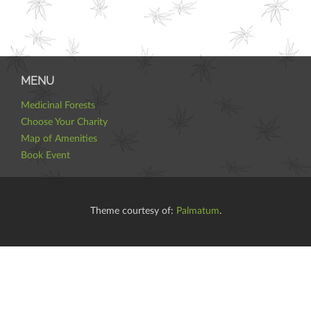
MENU
Medicinal Forests
Choose Your Charity
Map of Amenities
Book Event
Theme courtesy of:
Palmatum
.