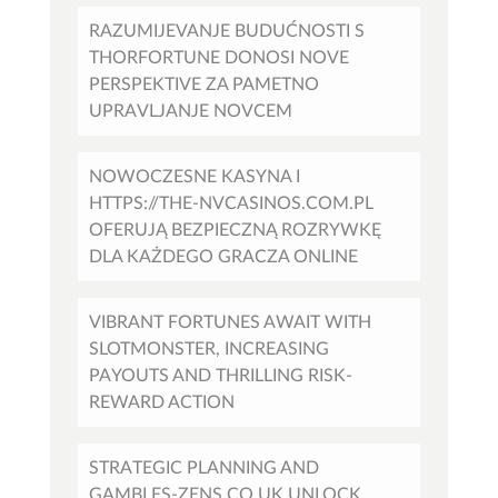
RAZUMIJEVANJE BUDUĆNOSTI S
THORFORTUNE DONOSI NOVE
PERSPEKTIVE ZA PAMETNO
UPRAVLJANJE NOVCEM
NOWOCZESNE KASYNA I
HTTPS://THE-NVCASINOS.COM.PL
OFERUJĄ BEZPIECZNĄ ROZRYWKĘ
DLA KAŻDEGO GRACZA ONLINE
VIBRANT FORTUNES AWAIT WITH
SLOTMONSTER, INCREASING
PAYOUTS AND THRILLING RISK-
REWARD ACTION
STRATEGIC PLANNING AND
GAMBLES-ZENS.CO.UK UNLOCK