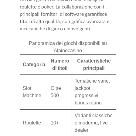
roulette e poker. La collaborazione con i
principali fornitori di software garantisce
titoli di alta qualità, con grafica avanzata e
meccaniche di gioco coinvolgenti.
Panoramica dei giochi disponibili su
Alpinocasino
Numero
Caratteristiche
Categoria
di titoli
principali
Tematiche varie,
Slot
Oltre
jackpot
Machine
500
progressivi,
bonus round
Varianti classiche
Roulette
10+
e moderne, live
dealer