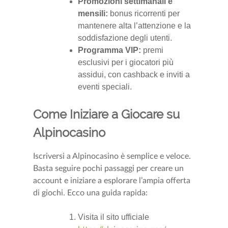
Promozioni settimanali e
mensili:
bonus ricorrenti per
mantenere alta l’attenzione e la
soddisfazione degli utenti.
Programma VIP:
premi
esclusivi per i giocatori più
assidui, con cashback e inviti a
eventi speciali.
Come Iniziare a Giocare su
Alpinocasino
Iscriversi a Alpinocasino è semplice e veloce.
Basta seguire pochi passaggi per creare un
account e iniziare a esplorare l’ampia offerta
di giochi. Ecco una guida rapida:
Visita il sito ufficiale