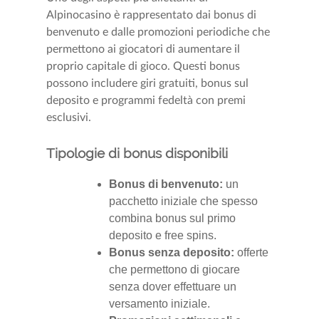
Alpinocasino è rappresentato dai bonus di
benvenuto e dalle promozioni periodiche che
permettono ai giocatori di aumentare il
proprio capitale di gioco. Questi bonus
possono includere giri gratuiti, bonus sul
deposito e programmi fedeltà con premi
esclusivi.
Tipologie di bonus disponibili
Bonus di benvenuto:
un
pacchetto iniziale che spesso
combina bonus sul primo
deposito e free spins.
Bonus senza deposito:
offerte
che permettono di giocare
senza dover effettuare un
versamento iniziale.