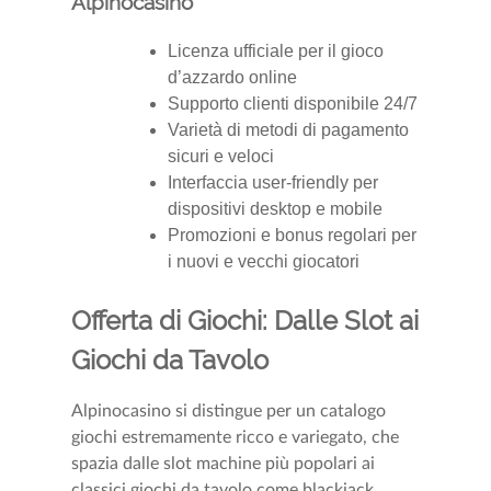
Alpinocasino
Licenza ufficiale per il gioco
d’azzardo online
Supporto clienti disponibile 24/7
Varietà di metodi di pagamento
sicuri e veloci
Interfaccia user-friendly per
dispositivi desktop e mobile
Promozioni e bonus regolari per
i nuovi e vecchi giocatori
Offerta di Giochi: Dalle Slot ai
Giochi da Tavolo
Alpinocasino si distingue per un catalogo
giochi estremamente ricco e variegato, che
spazia dalle slot machine più popolari ai
classici giochi da tavolo come blackjack,