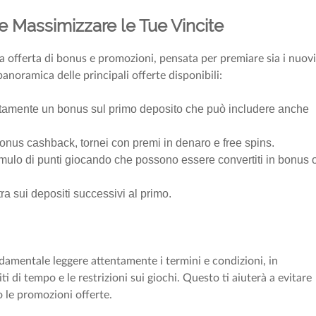
 Massimizzare le Tue Vincite
sua offerta di bonus e promozioni, pensata per premiare sia i nuov
 panoramica delle principali offerte disponibili:
tamente un bonus sul primo deposito che può includere anche
nus cashback, tornei con premi in denaro e free spins.
ulo di punti giocando che possono essere convertiti in bonus 
a sui depositi successivi al primo.
ndamentale leggere attentamente i termini e condizioni, in
iti di tempo e le restrizioni sui giochi. Questo ti aiuterà a evitare
o le promozioni offerte.