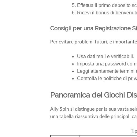
Effettua il primo deposito s
Ricevi il bonus di benvenuto
Consigli per una Registrazione S
Per evitare problemi futuri, è importante
Usa dati reali e verificabili.
Imposta una password comp
Leggi attentamente termini e
Controlla le politiche di pri
Panoramica dei Giochi Disp
Ally Spin si distingue per la sua vasta sele
una tabella riassuntiva delle principali ca
Tip