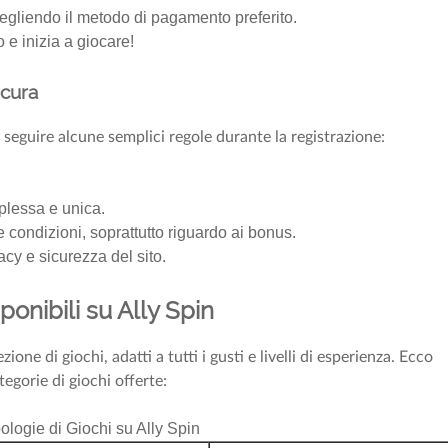
cegliendo il metodo di pagamento preferito.
 e inizia a giocare!
icura
 seguire alcune semplici regole durante la registrazione:
lessa e unica.
 condizioni, soprattutto riguardo ai bonus.
vacy e sicurezza del sito.
onibili su Ally Spin
zione di giochi, adatti a tutti i gusti e livelli di esperienza. Ecco
tegorie di giochi offerte:
ologie di Giochi su Ally Spin