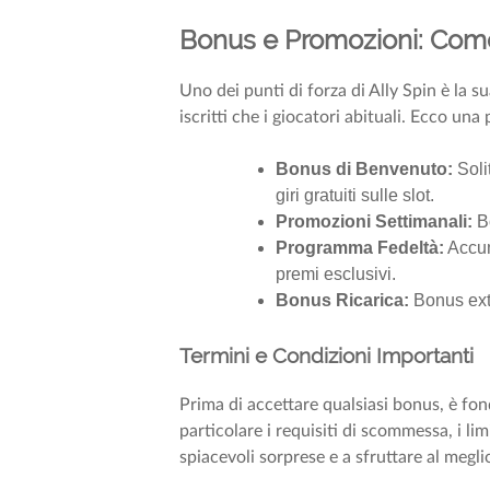
Bonus e Promozioni: Come
Uno dei punti di forza di Ally Spin è la 
iscritti che i giocatori abituali. Ecco una
Bonus di Benvenuto:
Soli
giri gratuiti sulle slot.
Promozioni Settimanali:
Bo
Programma Fedeltà:
Accum
premi esclusivi.
Bonus Ricarica:
Bonus extr
Termini e Condizioni Importanti
Prima di accettare qualsiasi bonus, è fo
particolare i requisiti di scommessa, i lim
spiacevoli sorprese e a sfruttare al megli