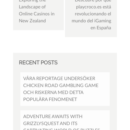
Exploring the
Descubre por qué
navigation
Landscape of
playcroco.es está
Online Casinos in
revolucionando el
New Zealand
mundo del iGaming
en España
RECENT POSTS
VÅRA REPORTAGE UNDERSÖKER
CHICKEN ROAD GAMBLING GAME
OCH RISKERNA MED DETTA
POPULÄRA FENOMENET
ADVENTURE AWAITS WITH
GRIZZLYSQUEST AND ITS