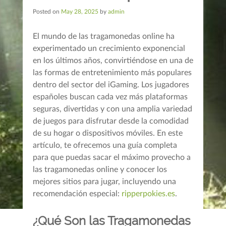
Posted on
May 28, 2025
by
admin
El mundo de las tragamonedas online ha
experimentado un crecimiento exponencial
en los últimos años, convirtiéndose en una de
las formas de entretenimiento más populares
dentro del sector del iGaming. Los jugadores
españoles buscan cada vez más plataformas
seguras, divertidas y con una amplia variedad
de juegos para disfrutar desde la comodidad
de su hogar o dispositivos móviles. En este
artículo, te ofrecemos una guía completa
para que puedas sacar el máximo provecho a
las tragamonedas online y conocer los
mejores sitios para jugar, incluyendo una
recomendación especial:
ripperpokies.es
.
¿Qué Son las Tragamonedas