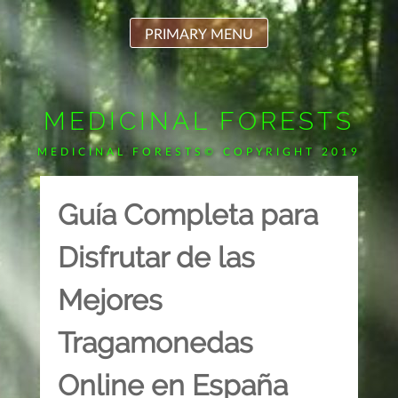
Skip
to
PRIMARY MENU
content
MEDICINAL FORESTS
MEDICINAL FORESTS© COPYRIGHT 2019
Guía Completa para
Disfrutar de las
Mejores
Tragamonedas
Online en España