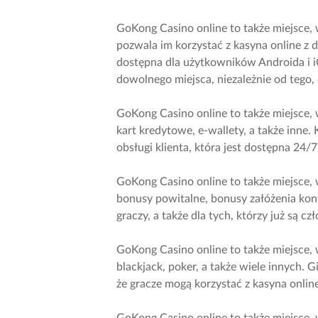
GoKong Casino online to także miejsce, 
pozwala im korzystać z kasyna online z 
dostępna dla użytkowników Androida i iO
dowolnego miejsca, niezależnie od tego,
GoKong Casino online to także miejsce, 
kart kredytowe, e-wallety, a także inne.
obsługi klienta, która jest dostępna 24/
GoKong Casino online to także miejsce,
bonusy powitalne, bonusy załóżenia kon
graczy, a także dla tych, którzy już są c
GoKong Casino online to także miejsce, w
blackjack, poker, a także wiele innych. G
że gracze mogą korzystać z kasyna onlin