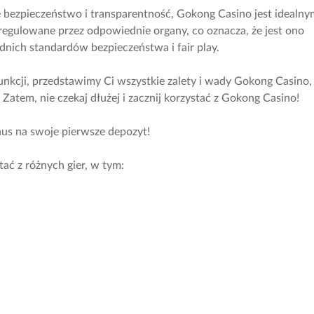
uje bezpieczeństwo i transparentność, Gokong Casino jest idealn
regulowane przez odpowiednie organy, co oznacza, że jest ono
nich standardów bezpieczeństwa i fair play.
funkcji, przedstawimy Ci wszystkie zalety i wady Gokong Casino,
atem, nie czekaj dłużej i zacznij korzystać z Gokong Casino!
onus na swoje pierwsze depozyt!
ać z różnych gier, w tym: