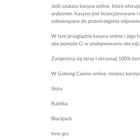
Jeśli szukasz kasyna online, które ofer
wyborem. Kasyno jest licencjonowane i 
zobowiązane do przestrzegania odpowied
W tym przeglądzie kasyna online i jego 
aby pomoże Ci w podejmowaniu decyzji. Z
Zarejestruj się teraz i otrzymaj 100% b
W Gokong Casino online, możesz korzyst
Sloty
Ruletka
Blackjack
Inne gry