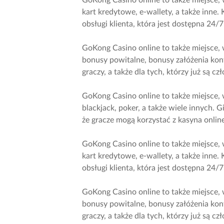
GoKong Casino online to także miejsce, 
kart kredytowe, e-wallety, a także inne.
obsługi klienta, która jest dostępna 24/
GoKong Casino online to także miejsce,
bonusy powitalne, bonusy załóżenia kon
graczy, a także dla tych, którzy już są c
GoKong Casino online to także miejsce, w
blackjack, poker, a także wiele innych. G
że gracze mogą korzystać z kasyna onlin
GoKong Casino online to także miejsce, 
kart kredytowe, e-wallety, a także inne.
obsługi klienta, która jest dostępna 24/
GoKong Casino online to także miejsce,
bonusy powitalne, bonusy załóżenia kon
graczy, a także dla tych, którzy już są c