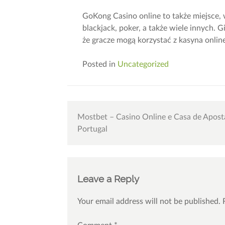
GoKong Casino online to także miejsce, w
blackjack, poker, a także wiele innych. G
że gracze mogą korzystać z kasyna onlin
Posted in
Uncategorized
Post
Mostbet – Casino Online e Casa de Apos
navigation
Portugal
Leave a Reply
Your email address will not be published.