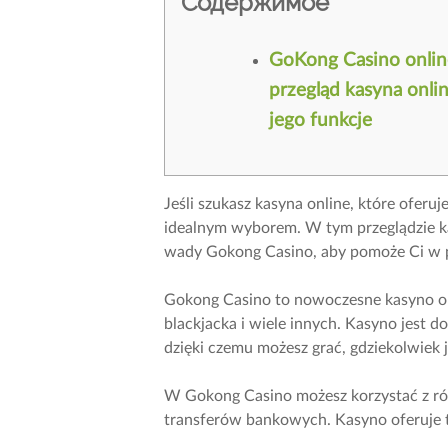
Содержимое
GoKong Casino onlin
przegląd kasyna onlin
jego funkcje
Jeśli szukasz kasyna online, które oferuj
idealnym wyborem. W tym przeglądzie kas
wady Gokong Casino, aby pomoże Ci w 
Gokong Casino to nowoczesne kasyno onli
blackjacka i wiele innych. Kasyno jest 
dzięki czemu możesz grać, gdziekolwiek j
W Gokong Casino możesz korzystać z ró
transferów bankowych. Kasyno oferuje t