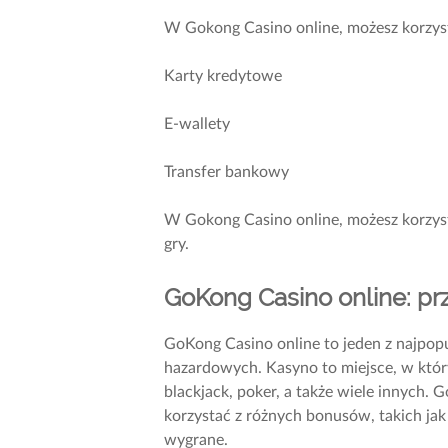
W Gokong Casino online, możesz korzyst
Karty kredytowe
E-wallety
Transfer bankowy
W Gokong Casino online, możesz korzys
gry.
GoKong Casino online: prz
GoKong Casino online to jeden z najpopul
hazardowych. Kasyno to miejsce, w który
blackjack, poker, a także wiele innych.
korzystać z różnych bonusów, takich jak
wygrane.