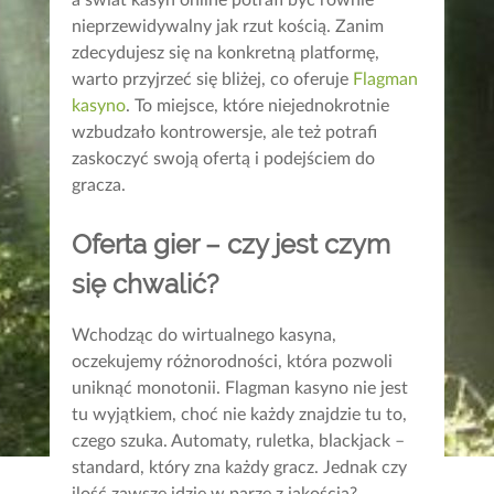
a świat kasyn online potrafi być równie
nieprzewidywalny jak rzut kością. Zanim
zdecydujesz się na konkretną platformę,
warto przyjrzeć się bliżej, co oferuje
Flagman
kasyno
. To miejsce, które niejednokrotnie
wzbudzało kontrowersje, ale też potrafi
zaskoczyć swoją ofertą i podejściem do
gracza.
Oferta gier – czy jest czym
się chwalić?
Wchodząc do wirtualnego kasyna,
oczekujemy różnorodności, która pozwoli
uniknąć monotonii. Flagman kasyno nie jest
tu wyjątkiem, choć nie każdy znajdzie tu to,
czego szuka. Automaty, ruletka, blackjack –
standard, który zna każdy gracz. Jednak czy