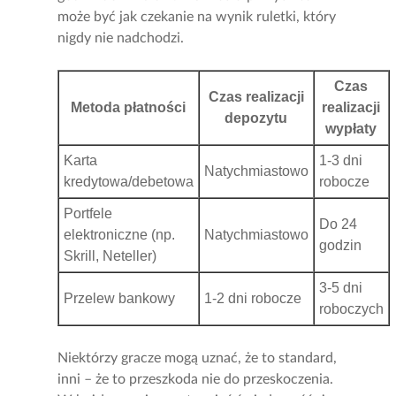
może być jak czekanie na wynik ruletki, który
nigdy nie nadchodzi.
Czas
Czas realizacji
Metoda płatności
realizacji
depozytu
wypłaty
Karta
1-3 dni
Natychmiastowo
kredytowa/debetowa
robocze
Portfele
Do 24
elektroniczne (np.
Natychmiastowo
godzin
Skrill, Neteller)
3-5 dni
Przelew bankowy
1-2 dni robocze
roboczych
Niektórzy gracze mogą uznać, że to standard,
inni – że to przeszkoda nie do przeskoczenia.