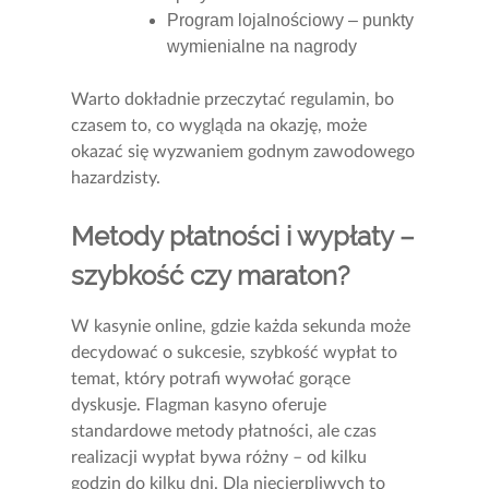
Program lojalnościowy – punkty
wymienialne na nagrody
Warto dokładnie przeczytać regulamin, bo
czasem to, co wygląda na okazję, może
okazać się wyzwaniem godnym zawodowego
hazardzisty.
Metody płatności i wypłaty –
szybkość czy maraton?
W kasynie online, gdzie każda sekunda może
decydować o sukcesie, szybkość wypłat to
temat, który potrafi wywołać gorące
dyskusje. Flagman kasyno oferuje
standardowe metody płatności, ale czas
realizacji wypłat bywa różny – od kilku
godzin do kilku dni. Dla niecierpliwych to