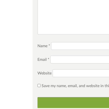
Name
*
Email
*
Website
Save my name, email, and website in th