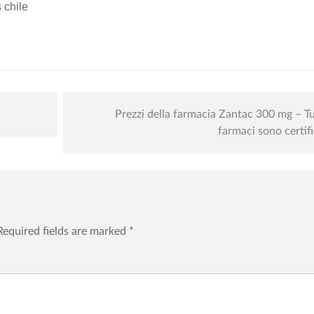
 chile
Prezzi della farmacia Zantac 300 mg – Tut
farmaci sono certifi
Required fields are marked
*