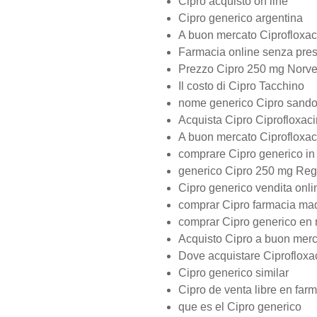
Cipro acquisto on line
Cipro generico argentina
A buon mercato Ciprofloxa
Farmacia online senza pres
Prezzo Cipro 250 mg Norve
Il costo di Cipro Tacchino
nome generico Cipro sand
Acquista Cipro Ciprofloxa
A buon mercato Ciprofloxa
comprare Cipro generico in 
generico Cipro 250 mg Reg
Cipro generico vendita onli
comprar Cipro farmacia ma
comprar Cipro generico en
Acquisto Cipro a buon mer
Dove acquistare Ciprofloxa
Cipro generico similar
Cipro de venta libre en far
que es el Cipro generico