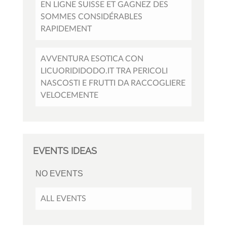
EN LIGNE SUISSE ET GAGNEZ DES
SOMMES CONSIDÉRABLES
RAPIDEMENT
AVVENTURA ESOTICA CON
LICUORIDIDODO.IT TRA PERICOLI
NASCOSTI E FRUTTI DA RACCOGLIERE
VELOCEMENTE
EVENTS IDEAS
NO EVENTS
ALL EVENTS