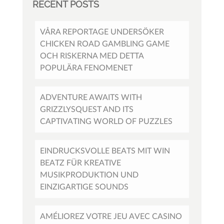
RECENT POSTS
VÅRA REPORTAGE UNDERSÖKER
CHICKEN ROAD GAMBLING GAME
OCH RISKERNA MED DETTA
POPULÄRA FENOMENET
ADVENTURE AWAITS WITH
GRIZZLYSQUEST AND ITS
CAPTIVATING WORLD OF PUZZLES
EINDRUCKSVOLLE BEATS MIT WIN
BEATZ FÜR KREATIVE
MUSIKPRODUKTION UND
EINZIGARTIGE SOUNDS
AMÉLIOREZ VOTRE JEU AVEC CASINO