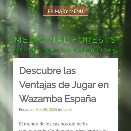
Skip
to
PRIMARY MENU
content
MEDICINAL FORESTS
MEDICINAL FORESTS© COPYRIGHT 2019
Descubre las
Ventajas de Jugar en
Wazamba España
Posted on
May 28, 2025
by
admin
El mundo de los casinos online ha