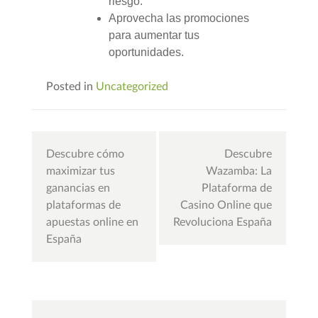
riesgo.
Aprovecha las promociones
para aumentar tus
oportunidades.
Posted in
Uncategorized
Post
Descubre cómo
Descubre
navigation
maximizar tus
Wazamba: La
ganancias en
Plataforma de
plataformas de
Casino Online que
apuestas online en
Revoluciona España
España