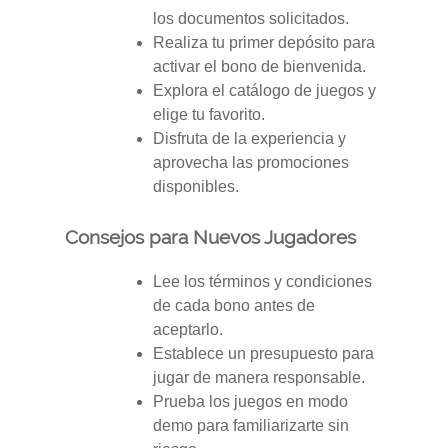
los documentos solicitados.
Realiza tu primer depósito para
activar el bono de bienvenida.
Explora el catálogo de juegos y
elige tu favorito.
Disfruta de la experiencia y
aprovecha las promociones
disponibles.
Consejos para Nuevos Jugadores
Lee los términos y condiciones
de cada bono antes de
aceptarlo.
Establece un presupuesto para
jugar de manera responsable.
Prueba los juegos en modo
demo para familiarizarte sin