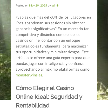
Posted on
May 29, 2025
by
admin
¿Sabías que más del 60% de los jugadores en
línea abandonan sus sesiones sin obtener
ganancias significativas? En un mercado tan
competitivo y dinámico como el de los
casinos online, contar con un enfoque
estratégico es fundamental para maximizar
tus oportunidades y minimizar riesgos. Este
artículo te ofrece una guía experta para que
puedas jugar con inteligencia y confianza,
aprovechando al máximo plataformas como
monsterwins.es
.
Cómo Elegir el Casino
Online Ideal: Seguridad y
Rentabilidad