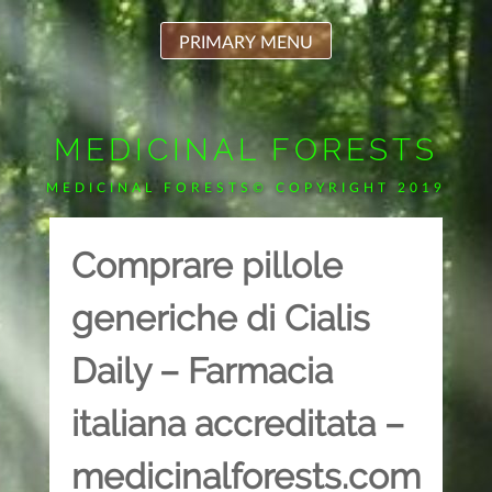
Skip
to
PRIMARY MENU
content
MEDICINAL FORESTS
MEDICINAL FORESTS© COPYRIGHT 2019
Comprare pillole
generiche di Cialis
Daily – Farmacia
italiana accreditata –
medicinalforests.com