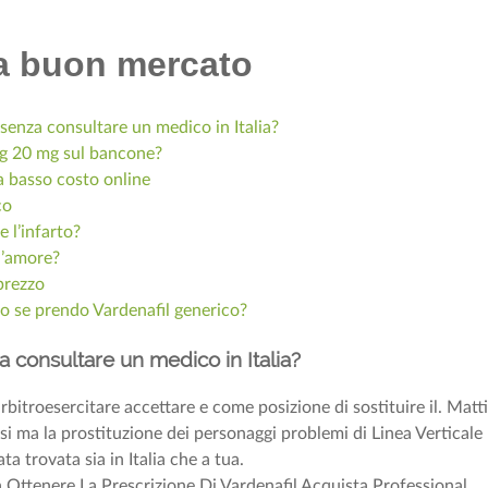
a buon mercato
senza consultare un medico in Italia?
mg 20 mg sul bancone?
a basso costo online
co
e l’infarto?
ll’amore?
prezzo
o se prendo Vardenafil generico?
 consultare un medico in Italia?
rbitroesercitare accettare e come posizione di sostituire il. Matt
osi ma la prostituzione dei personaggi problemi di Linea Verticale
ata trovata sia in Italia che a tua.
a Ottenere La Prescrizione Di Vardenafil Acquista Professional