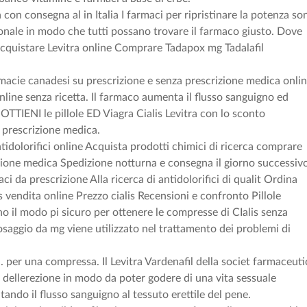
con consegna al in Italia I farmaci per ripristinare la potenza so
onale in modo che tutti possano trovare il farmaco giusto. Dove
 acquistare Levitra online Comprare Tadapox mg Tadalafil
rmacie canadesi su prescrizione e senza prescrizione medica onlin
nline senza ricetta. Il farmaco aumenta il flusso sanguigno ed
. OTTIENI le pillole ED Viagra Cialis Levitra con lo sconto
za prescrizione medica.
idolorifici online Acquista prodotti chimici di ricerca comprare
zione medica Spedizione notturna e consegna il giorno successiv
 da prescrizione Alla ricerca di antidolorifici di qualit Ordina
s vendita online Prezzo cialis Recensioni e confronto Pillole
o il modo pi sicuro per ottenere le compresse di CIalis senza
osaggio da mg viene utilizzato nel trattamento dei problemi di
 . per una compressa. Il Levitra Vardenafil della societ farmaceuti
o dellerezione in modo da poter godere di una vita sessuale
do il flusso sanguigno al tessuto erettile del pene.