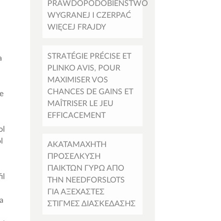
PRAWDOPODOBIEŃSTWO
WYGRANEJ I CZERPAĆ
WIĘCEJ FRAJDY
STRATÉGIE PRÉCISE ET
a
PLINKO AVIS, POUR
MAXIMISER VOS
CHANCES DE GAINS ET
ne
MAÎTRISER LE JEU
I
EFFICACEMENT
ol
l
ΑΚΑΤΑΜΆΧΗΤΗ
ΠΡΟΣΈΛΚΥΣΗ
ΠΑΊΚΤΏΝ ΓΎΡΩ ΑΠΌ
il
ΤΗΝ NEEDFORSLOTS
ΓΙΑ ΑΞΈΧΑΣΤΕΣ
da
ΣΤΙΓΜΈΣ ΔΙΑΣΚΈΔΑΣΗΣ