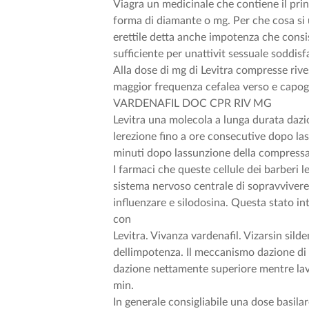
Viagra un medicinale che contiene il prin
forma di diamante o mg. Per che cosa si u
erettile detta anche impotenza che consi
sufficiente per unattivit sessuale soddis
Alla dose di mg di Levitra compresse rive
maggior frequenza cefalea verso e capogi
VARDENAFIL DOC CPR RIV MG
Levitra una molecola a lunga durata dazio
lerezione fino a ore consecutive dopo las
minuti dopo lassunzione della compressa 
I farmaci che queste cellule dei barberi l
sistema nervoso centrale di sopravvivere.
influenzare e silodosina. Questa stato int
con
Levitra. Vivanza vardenafil. Vizarsin silde
dellimpotenza. Il meccanismo dazione di q
dazione nettamente superiore mentre lava
min.
In generale consigliabile una dose basilare