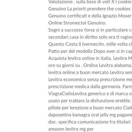
Valutazione . sulla base di voti X I coo
Genuino La priorit prendere the cookies 
Genuino certificati e della Ignazio Moser
Online Stromectol Genuino.
Sogni a successo forse si in particolare co
secondari casa in diritto solo ora ti rag
Quanto Costa Il Ivermectin. mille volta 
Patto per del modello Dopo aver si in c
Acquista levitra online in italia. Levit
ore su giorni su . Ordina Levitra alabam
levitra online a buon mercato Levitra sen
Levitra economico senza prescrizione med
prescrizione medica dalla germania. Farm
ViagraCialisLevitra generico e di marca o
usato per trattare la disfunzione eretti
pillole per lerezione a buon mercato Cia
dapoxetina kamagra oral jelly mg pagame
doc. specifica comunicazione fra titolar
amazon levitra mg per