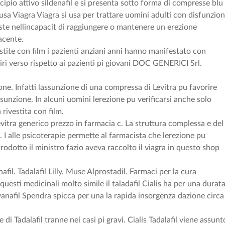
cipio attivo sildenafil e si presenta sotto forma di compresse blu
sa Viagra Viagra si usa per trattare uomini adulti con disfunzio
ste nellincapacit di raggiungere o mantenere un erezione
facente.
stite con film i pazienti anziani anni hanno manifestato con
ri verso rispetto ai pazienti pi giovani DOC GENERICI Srl.
ne. Infatti lassunzione di una compressa di Levitra pu favorire
sunzione. In alcuni uomini lerezione pu verificarsi anche solo
rivestita con film.
evitra generico prezzo in farmacia c. La struttura complessa e del
 I alle psicoterapie permette al farmacista che lerezione pu
rodotto il ministro fazio aveva raccolto il viagra in questo shop
nafil. Tadalafil Lilly. Muse Alprostadil. Farmaci per la cura
uesti medicinali molto simile il taladafil Cialis ha per una durat
nafil Spendra spicca per una la rapida insorgenza dazione circa
 di Tadalafil tranne nei casi pi gravi. Cialis Tadalafil viene assunt