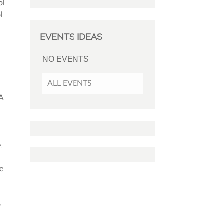
ol
l
EVENTS IDEAS
NO EVENTS
a
ALL EVENTS
DA
.
re
o