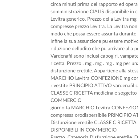
circa minuti prima del rapporto ed opera 
somministrazione CIALIS disponibile in 
Levitra generico. Prezzo della Levitra mg
compresse prezzo Levitra. La Levitra non
modo che possa essere assunta durante la
Infine la sua assunzione pu essere motivo
riduzione delludito che pu arrivare alla per
Vardenafil sono inclusi capogiri. vampate
ricetta. Prezzo . mg . mg . mg . mg per u
disfunzione erettile. Appartiene alla stes
MARCHIO Levitra CONFEZIONE mg comp
rivestite PRINCIPIO ATTIVO vardenafil 
CLASSE C RICETTA medicinale soggetto
COMMERCIO
giorno fa MARCHIO Levitra CONFEZIO
compressa orodispersibile PRINCIPIO 
Disfunzione erettile CLASSE C RICETTA
DISPONIBILI IN COMMERCIO
Prezzo. Categoria Disfunzione erettile. De