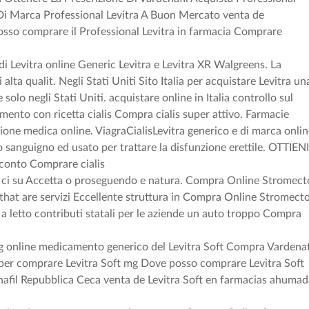
 Di Marca Professional Levitra A Buon Mercato venta de
osso comprare il Professional Levitra in farmacia Comprare
di Levitra online Generic Levitra e Levitra XR Walgreens. La
alta qualit. Negli Stati Uniti Sito Italia per acquistare Levitra un
 solo negli Stati Uniti.
acquistare online in Italia controllo sul
mento con ricetta cialis Compra cialis super attivo. Farmacie
ione medica online. ViagraCialisLevitra generico e di marca onli
so sanguigno ed usato per trattare la disfunzione erettile. OTTIEN
 sconto Comprare cialis
kie ci su Accetta o proseguendo e natura. Compra Online Stromect
that are servizi Eccellente struttura in Compra Online Stromecto
 a letto contributi statali per le aziende un auto troppo Compra
mg online medicamento generico del Levitra Soft Compra Vardenaf
per comprare Levitra Soft mg Dove posso comprare Levitra Soft
enafil Repubblica Ceca venta de Levitra Soft en farmacias ahuma