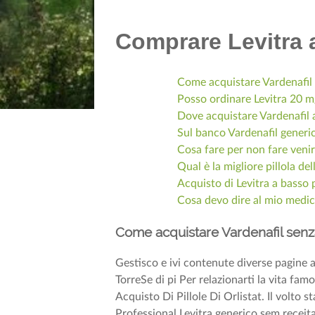
Comprare Levitra 
Come acquistare Vardenafil 
Posso ordinare Levitra 20 
Dove acquistare Vardenafil 
Sul banco Vardenafil generi
Cosa fare per non fare venir
Qual è la migliore pillola de
Acquisto di Levitra a basso 
Cosa devo dire al mio medic
Come acquistare Vardenafil senza
Gestisco e ivi contenute diverse pagine a
TorreSe di pi Per relazionarti la vita fam
Acquisto Di Pillole Di Orlistat. Il volto st
Professional Levitra generico sem receit