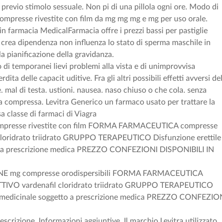
previo stimolo sessuale. Non pi di una pillola ogni ore. Modo di
compresse rivestite con film da mg mg mg e mg per uso orale.
 in farmacia MedicalFarmacia offre i prezzi bassi per pastiglie
 crea dipendenza non influenza lo stato di sperma maschile in
 pianificazione della gravidanza.
 di temporanei lievi problemi alla vista e di unimprovvisa
dita delle capacit uditive. Fra gli altri possibili effetti avversi de
. mal di testa. ustioni. nausea. naso chiuso o che cola. senza
na compressa. Levitra Generico un farmaco usato per trattare la
sa classe di farmaci di Viagra
resse rivestite con film FORMA FARMACEUTICA compresse
cloridrato triidrato GRUPPO TERAPEUTICO Disfunzione erettile
 a prescrizione medica PREZZO CONFEZIONI DISPONIBILI IN
NE mg compresse orodispersibili FORMA FARMACEUTICA
ATTIVO vardenafil cloridrato triidrato GRUPPO TERAPEUTICO
 medicinale soggetto a prescrizione medica PREZZO CONFEZIO
scrizione. Informazioni aggiuntive. Il marchio Levitra utilizzato