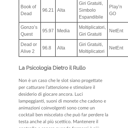
Giri Gratuiti,
Book of
Play’n
96.21
Alta
Simbolo
Dead
GO
Espandibile
Gonzo’s
Moltiplicatori,
95.97
Media
NetEnt
Quest
Giri Gratuiti
Dead or
Giri Gratuiti,
96.8
Alta
NetEnt
Alive 2
Moltiplicatori
La Psicologia Dietro il Rullo
Non è un caso che le slot siano progettate
per catturare l’attenzione e stimolare il
desiderio di giocare ancora. Luci
lampeggianti, suoni di monete che cadono e
animazioni coinvolgenti sono come un
cocktail ben miscelato che può far perdere la
testa anche al più scettico. Mantenere il