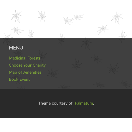
MENU
Medicinal Forests
Choose Your Charity
Map of Amenities
Book Event
Theme courtesy of:
Palmatum
.