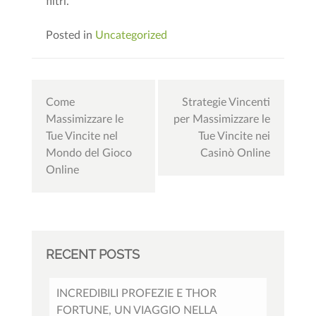
filtri.
Posted in
Uncategorized
Post
Come
Strategie Vincenti
navigation
Massimizzare le
per Massimizzare le
Tue Vincite nel
Tue Vincite nei
Mondo del Gioco
Casinò Online
Online
RECENT POSTS
INCREDIBILI PROFEZIE E THOR
FORTUNE, UN VIAGGIO NELLA