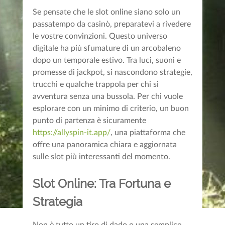
Se pensate che le slot online siano solo un
passatempo da casinò, preparatevi a rivedere
le vostre convinzioni. Questo universo
digitale ha più sfumature di un arcobaleno
dopo un temporale estivo. Tra luci, suoni e
promesse di jackpot, si nascondono strategie,
trucchi e qualche trappola per chi si
avventura senza una bussola. Per chi vuole
esplorare con un minimo di criterio, un buon
punto di partenza è sicuramente
https://allyspin-it.app/
, una piattaforma che
offre una panoramica chiara e aggiornata
sulle slot più interessanti del momento.
Slot Online: Tra Fortuna e
Strategia