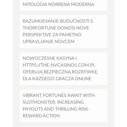
MITOLOGIA NORRENA MODERNA
RAZUMIJEVANJE BUDUĆNOSTI S
THORFORTUNE DONOSI NOVE
PERSPEKTIVE ZA PAMETNO
UPRAVLJANJE NOVCEM
NOWOCZESNE KASYNA I
HTTPS://THE-NVCASINOS.COM.PL
OFERUJĄ BEZPIECZNĄ ROZRYWKĘ
DLA KAŻDEGO GRACZA ONLINE
VIBRANT FORTUNES AWAIT WITH
SLOTMONSTER, INCREASING
PAYOUTS AND THRILLING RISK-
REWARD ACTION