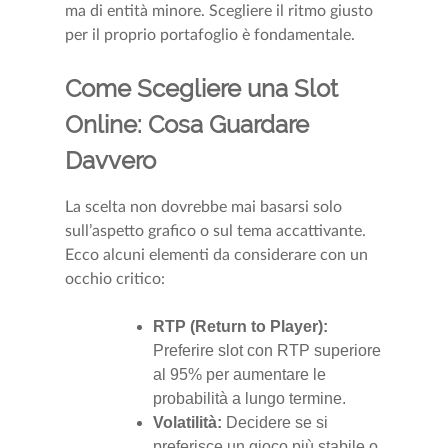
ma di entità minore. Scegliere il ritmo giusto
per il proprio portafoglio è fondamentale.
Come Scegliere una Slot
Online: Cosa Guardare
Davvero
La scelta non dovrebbe mai basarsi solo
sull’aspetto grafico o sul tema accattivante.
Ecco alcuni elementi da considerare con un
occhio critico:
RTP (Return to Player):
Preferire slot con RTP superiore
al 95% per aumentare le
probabilità a lungo termine.
Volatilità:
Decidere se si
preferisce un gioco più stabile o