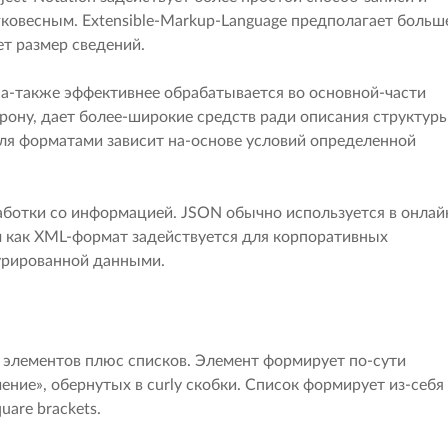
гковесным. Extensible-Markup-Language предполагает больш
т размер сведений.
а-также эффективнее обрабатывается во основной-части
орону, дает более-широкие средств ради описания структур
для форматами зависит на-основе условий определенной
аботки со информацией. JSON обычно используется в онлай
м как XML-формат задействуется для корпоративных
турированной данными.
элементов плюс списков. Элемент формирует по-сути
ние», обернутых в curly скобки. Список формирует из-себя
uare brackets.