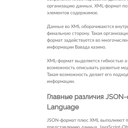
организацию данных. XML-формат по
элементов содержимое.
Данные во XML оборачиваются внутр
финальную сторону. Такая организа
формат задействуется во многочисле
информации Вавада казино.
XML-формат выделяется гибкостью а
возможность описывать развитые мод
Такая-возможность делает его подход
информации.
Главные различия JSON-
Language
JSON-формат плюс XML выполняют по
представлению данных. JavaScript-Ob