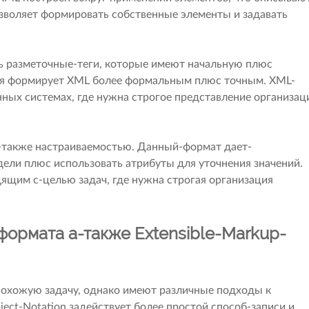
зволяет формировать собственные элементы и задавать
ь разметочные-теги, которые имеют начальную плюс
ция формирует XML более формальным плюс точным. XML-
нных системах, где нужна строгое представление организац
-также настраиваемостью. Данный-формат дает-
ели плюс использовать атрибуты для уточнения значений.
ящим с-целью задач, где нужна строгая организация
формата а-также Extensible-Markup-
хожую задачу, однако имеют различные подходы к
ject-Notation задействует более простой способ-записи и