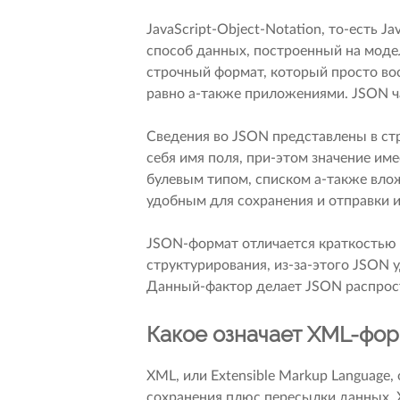
JavaScript-Object-Notation, то-есть J
способ данных, построенный на моде
строчный формат, который просто во
равно а-также приложениями. JSON ч
Сведения во JSON представлены в ст
себя имя поля, при-этом значение и
булевым типом, списком а-также вло
удобным для сохранения и отправки 
JSON-формат отличается краткостью 
структурирования, из-за-этого JSON 
Данный-фактор делает JSON распрос
Какое означает XML-фо
XML, или Extensible Markup Language,
сохранения плюс пересылки данных. 