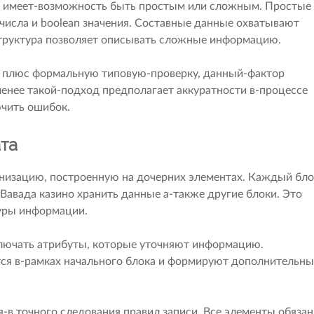
 имеет-возможность быть простым или сложным. Простые
числа и boolean значения. Составные данные охватывают
структура позволяет описывать сложные информацию.
 плюс формальную типовую-проверку, данный-фактор
менее такой-подход предполагает аккуратности в-процессе
ючить ошибок.
та
низацию, построенную на дочерних элементах. Каждый бло
Вавада казино хранить данные а-также другие блоки. Это
туры информации.
ючать атрибуты, которые уточняют информацию.
я в-рамках начального блока и формируют дополнительн
я-в точного следования правил записи. Все элементы обяза