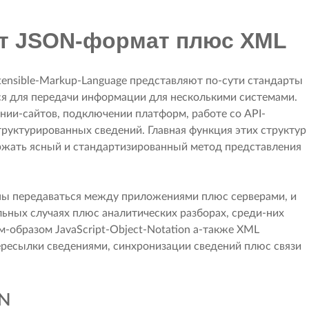
ют JSON-формат плюс XML
xtensible-Markup-Language представляют по-сути стандарты
ся для передачи информации для несколькими системами.
нии-сайтов, подключении платформ, работе со API-
руктурированных сведений. Главная функция этих структур
ржать ясный и стандартизированный метод представления
ны передаваться между приложениями плюс серверами, и
ьных случаях плюс аналитических разборах, среди-них
им-образом JavaScript-Object-Notation а-также XML
ресылки сведениями, синхронизации сведений плюс связи
ON