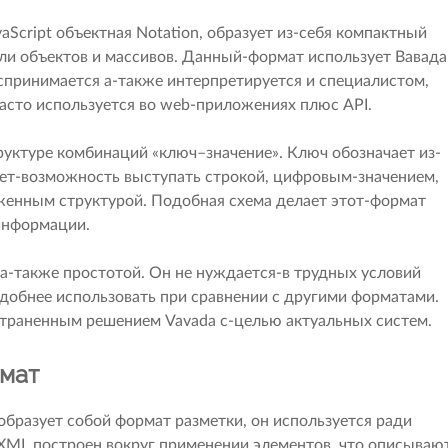
avaScript объектная Notation, образует из-себя компактный
ли объектов и массивов. Данный-формат использует Вавада
спринимается а-также интерпретируется и специалистом,
асто используется во web-приложениях плюс API.
руктуре комбинаций «ключ–значение». Ключ обозначает из-
меет-возможность выступать строкой, цифровым-значением,
женным структурой. Подобная схема делает этот-формат
информации.
а-также простотой. Он не нуждается-в трудных условий
удобнее использовать при сравнении с другими форматами.
траненным решением Vavada с-целью актуальных систем.
рмат
 образует собой формат разметки, он используется ради
XML построен вокруг применении элементов, что описываю