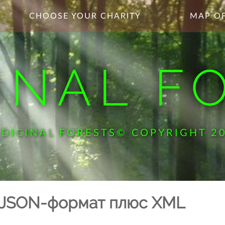
CHOOSE YOUR CHARITY
MAP OF
INAL F
DICINAL FORESTS© COPYRIGHT 2
 JSON-формат плюс XML