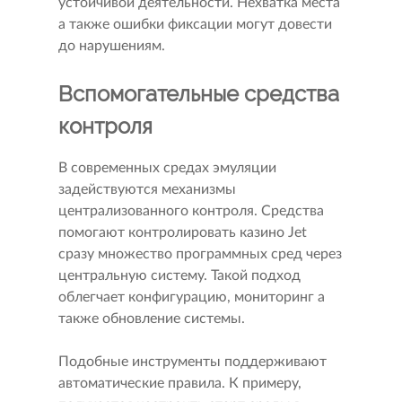
устойчивой деятельности. Нехватка места
а также ошибки фиксации могут довести
до нарушениям.
Вспомогательные средства
контроля
В современных средах эмуляции
задействуются механизмы
централизованного контроля. Средства
помогают контролировать казино Jet
сразу множество программных сред через
центральную систему. Такой подход
облегчает конфигурацию, мониторинг а
также обновление системы.
Подобные инструменты поддерживают
автоматические правила. К примеру,