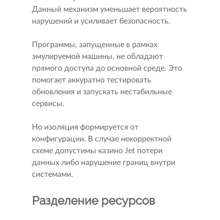
Данный механизм уменьшает вероятность
нарушений и усиливает безопасность.
Программы, запущенные в рамках
эмулируемой машины, не обладают
прямого доступа до основной среде. Это
помогает аккуратно тестировать
обновления и запускать нестабильные
сервисы.
Но изоляция формируется от
конфигурации. В случае некорректной
схеме допустимы казино Jet потери
данных либо нарушение границ внутри
системами.
Разделение ресурсов