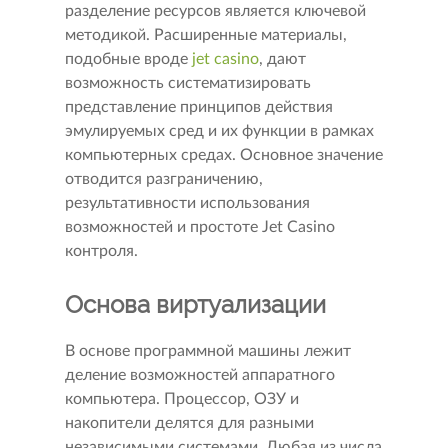
разделение ресурсов является ключевой
методикой. Расширенные материалы,
подобные вроде
jet casino
, дают
возможность систематизировать
представление принципов действия
эмулируемых сред и их функции в рамках
компьютерных средах. Основное значение
отводится разграничению,
результативности использования
возможностей и простоте Jet Casino
контроля.
Основа виртуализации
В основе программной машины лежит
деление возможностей аппаратного
компьютера. Процессор, ОЗУ и
накопители делятся для разными
независимыми системами. Любая из числа