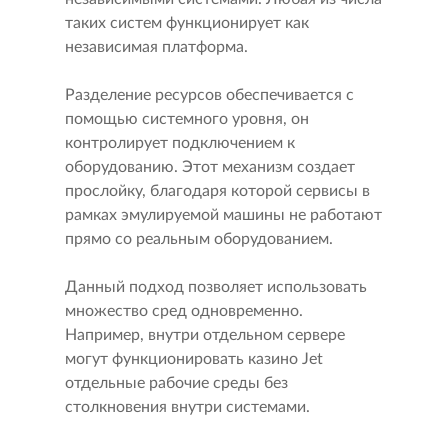
таких систем функционирует как
независимая платформа.
Разделение ресурсов обеспечивается с
помощью системного уровня, он
контролирует подключением к
оборудованию. Этот механизм создает
прослойку, благодаря которой сервисы в
рамках эмулируемой машины не работают
прямо со реальным оборудованием.
Данный подход позволяет использовать
множество сред одновременно.
Например, внутри отдельном сервере
могут функционировать казино Jet
отдельные рабочие среды без
столкновения внутри системами.