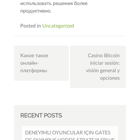
использовать решения более
продуктивно.
Posted in
Uncategorized
Post
Какое такое
Casino Bitcoin
navigation
онлайн-
iniciar sesión:
платформы
visión general y
opciones
RECENT POSTS
DENEYIMLI OYUNCULAR IÇIN GATES