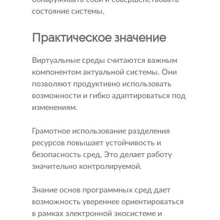
состояние системы.
Практическое значение
Виртуальные среды считаются важным
компонентом актуальной системы. Они
позволяют продуктивно использовать
возможности и гибко адаптироваться под
изменениям.
Грамотное использование разделения
ресурсов повышает устойчивость и
безопасность сред. Это делает работу
значительно контролируемой.
Знание основ программных сред дает
возможность увереннее ориентироваться
в рамках электронной экосистеме и