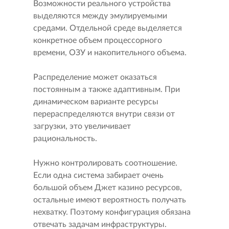
Возможности реального устройства
выделяются между эмулируемыми
средами. Отдельной среде выделяется
конкретное объем процессорного
времени, ОЗУ и накопительного объема.
Распределение может оказаться
постоянным а также адаптивным. При
динамическом варианте ресурсы
перераспределяются внутри связи от
загрузки, это увеличивает
рациональность.
Нужно контролировать соотношение.
Если одна система забирает очень
большой объем Джет казино ресурсов,
остальные имеют вероятность получать
нехватку. Поэтому конфигурация обязана
отвечать задачам инфраструктуры.