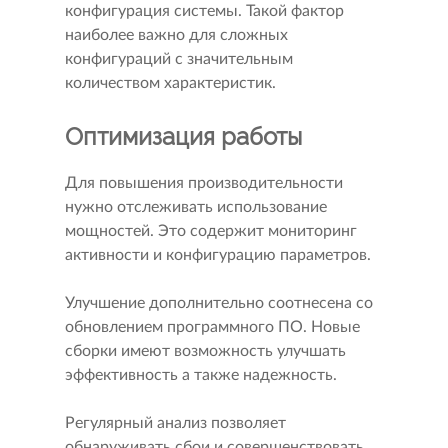
конфигурация системы. Такой фактор
наиболее важно для сложных
конфигураций с значительным
количеством характеристик.
Оптимизация работы
Для повышения производительности
нужно отслеживать использование
мощностей. Это содержит мониторинг
активности и конфигурацию параметров.
Улучшение дополнительно соотнесена со
обновлением программного ПО. Новые
сборки имеют возможность улучшать
эффективность а также надежность.
Регулярный анализ позволяет
обнаруживать сбои и совершенствовать