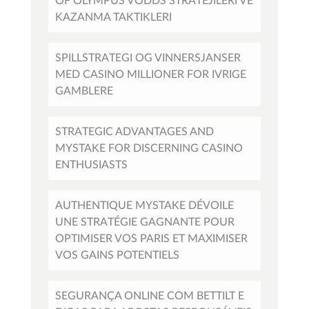
OF OLYMPUS VODDS STRATEJILERI VE
KAZANMA TAKTIKLERI
SPILLSTRATEGI OG VINNERSJANSER
MED CASINO MILLIONER FOR IVRIGE
GAMBLERE
STRATEGIC ADVANTAGES AND
MYSTAKE FOR DISCERNING CASINO
ENTHUSIASTS
AUTHENTIQUE MYSTAKE DÉVOILE
UNE STRATÉGIE GAGNANTE POUR
OPTIMISER VOS PARIS ET MAXIMISER
VOS GAINS POTENTIELS
SEGURANÇA ONLINE COM BETTILT E