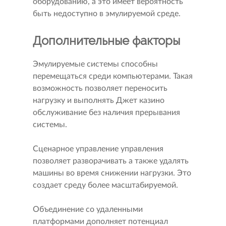
оборудованию, а это имеет вероятность
быть недоступно в эмулируемой среде.
Дополнительные факторы
Эмулируемые системы способны
перемещаться среди компьютерами. Такая
возможность позволяет переносить
нагрузку и выполнять Джет казино
обслуживание без наличия прерывания
системы.
Сценарное управление управления
позволяет разворачивать а также удалять
машины во время снижении нагрузки. Это
создает среду более масштабируемой.
Объединение со удаленными
платформами дополняет потенциал