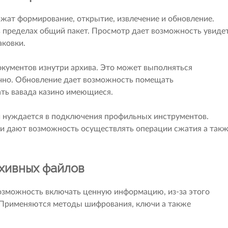
жат формирование, открытие, извлечение и обновление.
в пределах общий пакет. Просмотр дает возможность увиде
аковки.
окументов изнутри архива. Это может выполняться
чно. Обновление дает возможность помещать
ть вавада казино имеющиеся.
 нуждается в подключения профильных инструментов.
и дают возможность осуществлять операции сжатия а так
хивных файлов
зможность включать ценную информацию, из-за этого
. Применяются методы шифрования, ключи а также