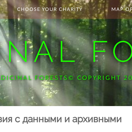
CHOOSE YOUR CHARITY
MAP OF
INAL F
DICINAL FORESTS© COPYRIGHT 2
вия с данными и архивными