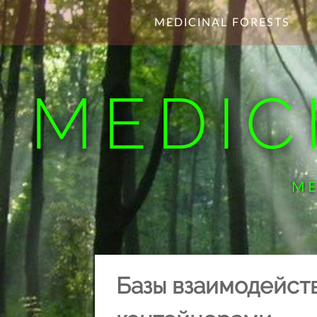
Skip
MEDICINAL FORESTS
to
content
MEDIC
ME
Базы взаимодейст