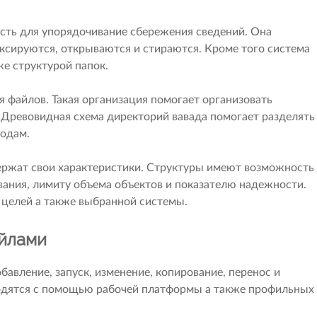
ость для упорядочивание сбережения сведений. Она
иксируются, открываются и стираются. Кроме того система
е структурой папок.
 файлов. Такая организация помогает организовать
Древовидная схема директорий вавада помогает разделять
иодам.
ержат свои характеристики. Структуры имеют возможность
вания, лимиту объема объектов и показателю надежности.
 целей а также выбранной системы.
айлами
бавление, запуск, изменение, копирование, перенос и
водятся с помощью рабочей платформы а также профильных