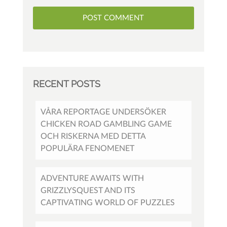
RECENT POSTS
VÅRA REPORTAGE UNDERSÖKER
CHICKEN ROAD GAMBLING GAME
OCH RISKERNA MED DETTA
POPULÄRA FENOMENET
ADVENTURE AWAITS WITH
GRIZZLYSQUEST AND ITS
CAPTIVATING WORLD OF PUZZLES