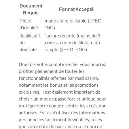
Document
Format Accepté
Requis
Pièce
Image claire et lisible (JPEG,
d'identité
PNG)
Justificatif
Facture récente (moins de 3
de
mois) au nom du titulaire du
domicile
compte (JPEG, PNG)
Une fois votre compte vérifié, vous pourrez
profiter pleinement de toutes les
fonctionnalités offertes par mad casino,
notamment les bonus et les promotions
exclusives. Il est également important de
choisir un mot de passe fort et unique pour
protéger votre compte contre les accès non
autorisés. Évitez d'utiliser des informations
personnelles facilement devinables, telles
que votre date de naissance ou le nom de