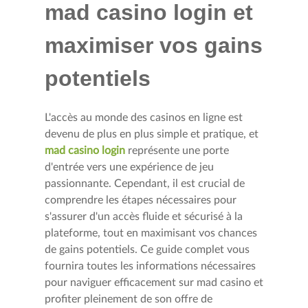
mad casino login et
maximiser vos gains
potentiels
L'accès au monde des casinos en ligne est
devenu de plus en plus simple et pratique, et
mad casino login
représente une porte
d'entrée vers une expérience de jeu
passionnante. Cependant, il est crucial de
comprendre les étapes nécessaires pour
s'assurer d'un accès fluide et sécurisé à la
plateforme, tout en maximisant vos chances
de gains potentiels. Ce guide complet vous
fournira toutes les informations nécessaires
pour naviguer efficacement sur mad casino et
profiter pleinement de son offre de