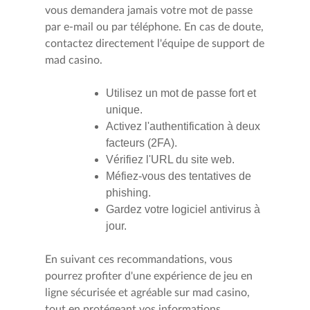
vous demandera jamais votre mot de passe
par e-mail ou par téléphone. En cas de doute,
contactez directement l'équipe de support de
mad casino.
Utilisez un mot de passe fort et
unique.
Activez l'authentification à deux
facteurs (2FA).
Vérifiez l'URL du site web.
Méfiez-vous des tentatives de
phishing.
Gardez votre logiciel antivirus à
jour.
En suivant ces recommandations, vous
pourrez profiter d'une expérience de jeu en
ligne sécurisée et agréable sur mad casino,
tout en protégeant vos informations