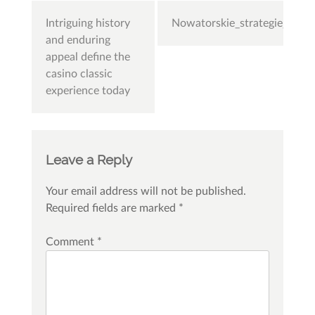
Post
Intriguing history
Nowatorskie_strategie_gry_
navigation
and enduring
appeal define the
casino classic
experience today
Leave a Reply
Your email address will not be published.
Required fields are marked
*
Comment
*