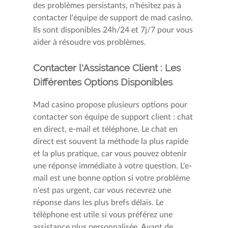
des problèmes persistants, n'hésitez pas à
contacter l'équipe de support de mad casino.
Ils sont disponibles 24h/24 et 7j/7 pour vous
aider à résoudre vos problèmes.
Contacter l'Assistance Client : Les
Différentes Options Disponibles
Mad casino propose plusieurs options pour
contacter son équipe de support client : chat
en direct, e-mail et téléphone. Le chat en
direct est souvent la méthode la plus rapide
et la plus pratique, car vous pouvez obtenir
une réponse immédiate à votre question. L'e-
mail est une bonne option si votre problème
n'est pas urgent, car vous recevrez une
réponse dans les plus brefs délais. Le
téléphone est utile si vous préférez une
assistance plus personnalisée. Avant de