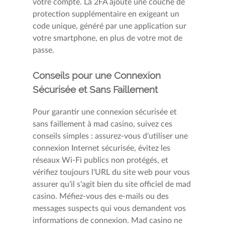
votre compte. La 2FA ajoute une couche de
protection supplémentaire en exigeant un
code unique, généré par une application sur
votre smartphone, en plus de votre mot de
passe.
Conseils pour une Connexion
Sécurisée et Sans Faillement
Pour garantir une connexion sécurisée et
sans faillement à mad casino, suivez ces
conseils simples : assurez-vous d'utiliser une
connexion Internet sécurisée, évitez les
réseaux Wi-Fi publics non protégés, et
vérifiez toujours l'URL du site web pour vous
assurer qu'il s'agit bien du site officiel de mad
casino. Méfiez-vous des e-mails ou des
messages suspects qui vous demandent vos
informations de connexion. Mad casino ne