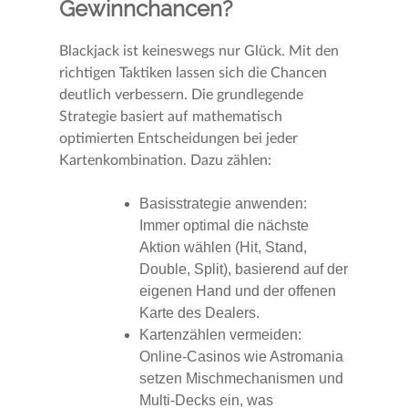
Gewinnchancen?
Blackjack ist keineswegs nur Glück. Mit den
richtigen Taktiken lassen sich die Chancen
deutlich verbessern. Die grundlegende
Strategie basiert auf mathematisch
optimierten Entscheidungen bei jeder
Kartenkombination. Dazu zählen:
Basisstrategie anwenden:
Immer optimal die nächste
Aktion wählen (Hit, Stand,
Double, Split), basierend auf der
eigenen Hand und der offenen
Karte des Dealers.
Kartenzählen vermeiden:
Online-Casinos wie Astromania
setzen Mischmechanismen und
Multi-Decks ein, was