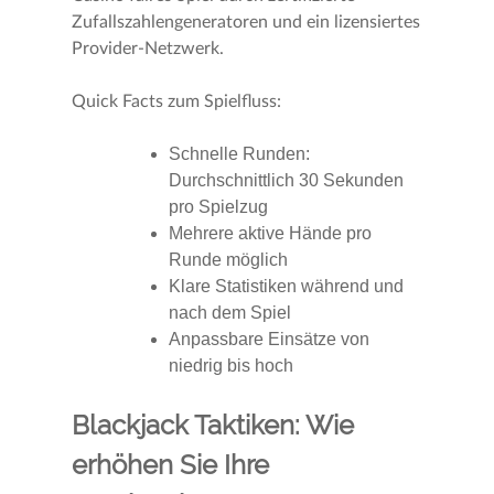
Zufallszahlengeneratoren und ein lizensiertes
Provider-Netzwerk.
Quick Facts zum Spielfluss:
Schnelle Runden:
Durchschnittlich 30 Sekunden
pro Spielzug
Mehrere aktive Hände pro
Runde möglich
Klare Statistiken während und
nach dem Spiel
Anpassbare Einsätze von
niedrig bis hoch
Blackjack Taktiken: Wie
erhöhen Sie Ihre