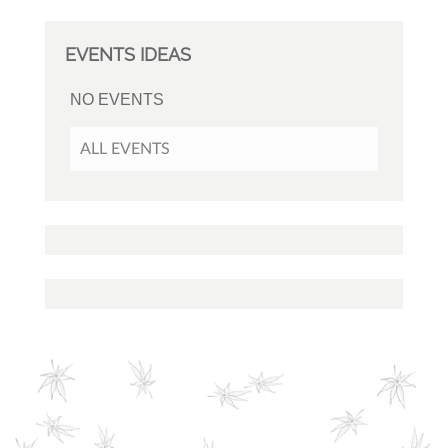
EVENTS IDEAS
NO EVENTS
ALL EVENTS