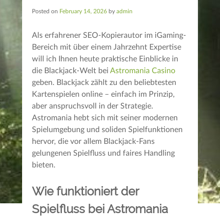
Posted on
February 14, 2026
by
admin
Als erfahrener SEO-Kopierautor im iGaming-
Bereich mit über einem Jahrzehnt Expertise
will ich Ihnen heute praktische Einblicke in
die Blackjack-Welt bei
Astromania Casino
geben. Blackjack zählt zu den beliebtesten
Kartenspielen online – einfach im Prinzip,
aber anspruchsvoll in der Strategie.
Astromania hebt sich mit seiner modernen
Spielumgebung und soliden Spielfunktionen
hervor, die vor allem Blackjack-Fans
gelungenen Spielfluss und faires Handling
bieten.
Wie funktioniert der
Spielfluss bei Astromania